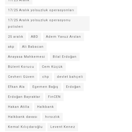
17/25 Aralık
17/25 Aralık yolsuzluk operasyonları
17/25 Aralık yolsuzluk operasyonu
polisleri
25 aralık
ABD
Adem Yavuz Arslan
akp
Ali Babacan
Anayasa Mahkemesi
Bilal Erdoğan
Bülent Korucu
Cem Küçük
Cevheri Güven
chp
devlet bahçeli
Efkan Ala
Egemen Bağış
Erdoğan
Erdoğan Bayraktar
FinCEN
Hakan Atilla
Halkbank
Halkbank davası
hırsızlık
Kemal Kılıçdaroğlu
Levent Kenez