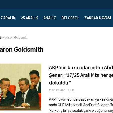
17 ARALIK
25 ARALIK
ANALIZ
BELGESEL
ZARRAB DAVASI
t
Aaron Goldsmith
aron Goldsmith
AKP’nin kurucularından Abdu
Şener: “17/25 Aralık’ta her ş
döküldü”
08.12.2021
0
AKP hükümetinde Başbakan yardımcılığı
anda CHP Milletveklili Abdüllatif Şener, T
‘korkunç bir yolsuzluk çarkı olduğunu’ söyl