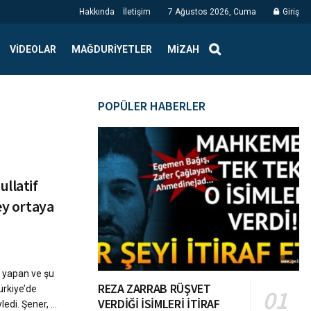
Hakkında
İletişim
7 Ağustos 2026, Cuma
Giriş
VIDEOLAR
MAĞDURIYETLER
MIZAH
POPÜLER HABERLER
llatif
ey ortaya
 yapan ve şu
REZA ZARRAB RÜŞVET
ürkiye’de
VERDİĞİ İSİMLERİ İTİRAF
edi. Şener, ...