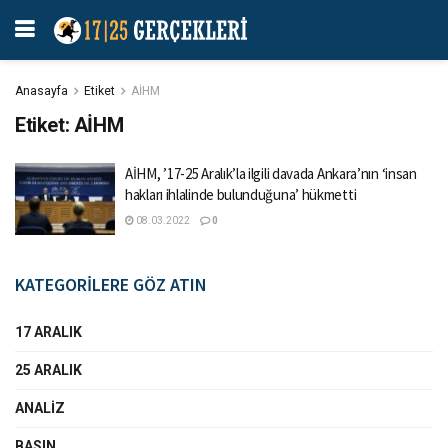
Anasayfa
Etiket
AİHM
Etiket:
AİHM
AİHM, ’17-25 Aralık’la ilgili davada Ankara’nın ‘insan
hakları ihlalinde bulunduğuna’ hükmetti
08.03.2022
0
KATEGORİLERE GÖZ ATIN
17 ARALIK
25 ARALIK
ANALIZ
BASIN