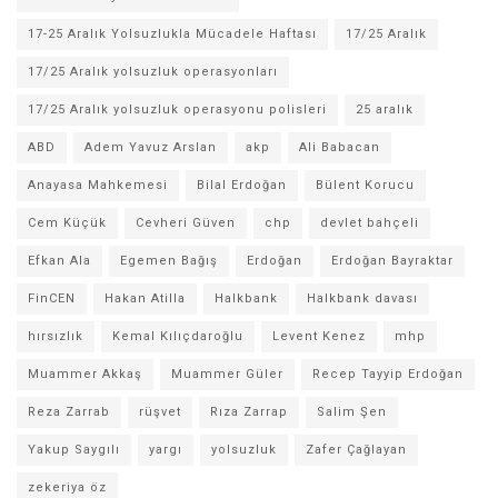
17-25 Aralık Yolsuzlukla Mücadele Haftası
17/25 Aralık
17/25 Aralık yolsuzluk operasyonları
17/25 Aralık yolsuzluk operasyonu polisleri
25 aralık
ABD
Adem Yavuz Arslan
akp
Ali Babacan
Anayasa Mahkemesi
Bilal Erdoğan
Bülent Korucu
Cem Küçük
Cevheri Güven
chp
devlet bahçeli
Efkan Ala
Egemen Bağış
Erdoğan
Erdoğan Bayraktar
FinCEN
Hakan Atilla
Halkbank
Halkbank davası
hırsızlık
Kemal Kılıçdaroğlu
Levent Kenez
mhp
Muammer Akkaş
Muammer Güler
Recep Tayyip Erdoğan
Reza Zarrab
rüşvet
Rıza Zarrap
Salim Şen
Yakup Saygılı
yargı
yolsuzluk
Zafer Çağlayan
zekeriya öz