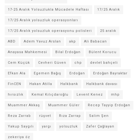
17-25 Aralık Yolsuzlukla Mücadele Haftası
17/25 Aralık
17/25 Aralık yolsuzluk operasyonları
17/25 Aralık yolsuzluk operasyonu polisleri
25 aralık
ABD
Adem Yavuz Arslan
akp
Ali Babacan
Anayasa Mahkemesi
Bilal Erdoğan
Bülent Korucu
Cem Küçük
Cevheri Güven
chp
devlet bahçeli
Efkan Ala
Egemen Bağış
Erdoğan
Erdoğan Bayraktar
FinCEN
Hakan Atilla
Halkbank
Halkbank davası
hırsızlık
Kemal Kılıçdaroğlu
Levent Kenez
mhp
Muammer Akkaş
Muammer Güler
Recep Tayyip Erdoğan
Reza Zarrab
rüşvet
Rıza Zarrap
Salim Şen
Yakup Saygılı
yargı
yolsuzluk
Zafer Çağlayan
zekeriya öz