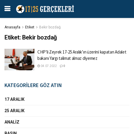
Anasayfa
Etiket
Bekir bozdağ
Etiket:
Bekir bozdağ
CHP’li Zeyrek 17-25 Aralık’ın üzerini kapatan Adalet
bakanı Yargı talimat almaz diyemez
04.07.2022
0
KATEGORİLERE GÖZ ATIN
17 ARALIK
25 ARALIK
ANALIZ
BASIN