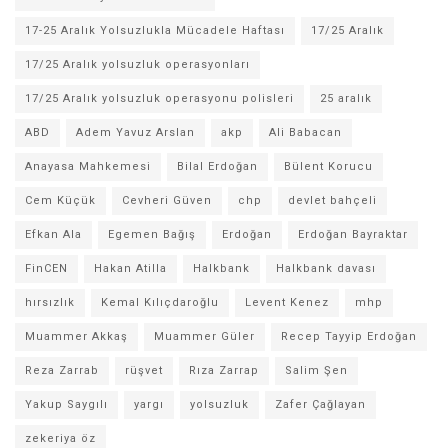
17-25 Aralık Yolsuzlukla Mücadele Haftası
17/25 Aralık
17/25 Aralık yolsuzluk operasyonları
17/25 Aralık yolsuzluk operasyonu polisleri
25 aralık
ABD
Adem Yavuz Arslan
akp
Ali Babacan
Anayasa Mahkemesi
Bilal Erdoğan
Bülent Korucu
Cem Küçük
Cevheri Güven
chp
devlet bahçeli
Efkan Ala
Egemen Bağış
Erdoğan
Erdoğan Bayraktar
FinCEN
Hakan Atilla
Halkbank
Halkbank davası
hırsızlık
Kemal Kılıçdaroğlu
Levent Kenez
mhp
Muammer Akkaş
Muammer Güler
Recep Tayyip Erdoğan
Reza Zarrab
rüşvet
Rıza Zarrap
Salim Şen
Yakup Saygılı
yargı
yolsuzluk
Zafer Çağlayan
zekeriya öz