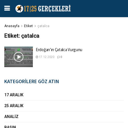
Anasayfa
Etiket
çatalca
Etiket:
çatalca
Erdoğan’ın Çatalca Vurgunu
17.12.2020
0
KATEGORİLERE GÖZ ATIN
17 ARALIK
25 ARALIK
ANALIZ
BASIN