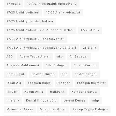
17 Aralık
17 Aralık yolsuzluk operasyonu
17-25 Aralık polisleri
17-25 Aralık yolsuzluk
17-25 Aralık yolsuzluk haftası
17-25 Aralık Yolsuzlukla Mücadele Haftası
17/25 Aralık
17/25 Aralık yolsuzluk operasyonları
17/25 Aralık yolsuzluk operasyonu polisleri
25 aralık
ABD
Adem Yavuz Arslan
akp
Ali Babacan
Anayasa Mahkemesi
Bilal Erdoğan
Bülent Korucu
Cem Küçük
Cevheri Güven
chp
devlet bahçeli
Efkan Ala
Egemen Bağış
Erdoğan
Erdoğan Bayraktar
FinCEN
Hakan Atilla
Halkbank
Halkbank davası
hırsızlık
Kemal Kılıçdaroğlu
Levent Kenez
mhp
Muammer Akkaş
Muammer Güler
Recep Tayyip Erdoğan