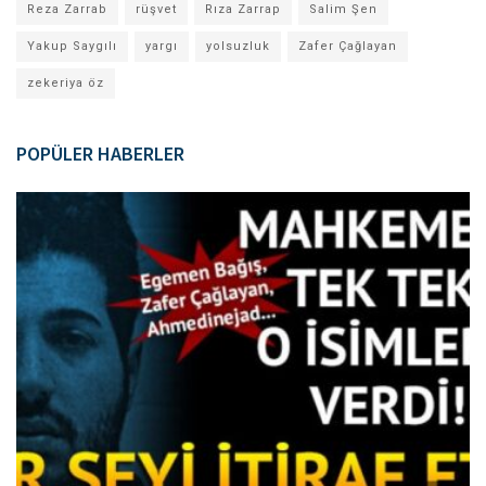
Reza Zarrab
rüşvet
Rıza Zarrap
Salim Şen
Yakup Saygılı
yargı
yolsuzluk
Zafer Çağlayan
zekeriya öz
POPÜLER HABERLER