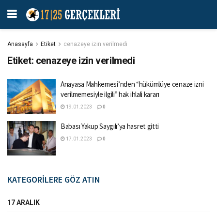
Anasayfa
Etiket
cenazeye izin verilmedi
Etiket:
cenazeye izin verilmedi
Anayasa Mahkemesi’nden “hükümlüye cenaze izni
verilmemesiyle ilgili” hak ihlali kararı
19.01.2023
0
Babası Yakup Saygılı’ya hasret gitti
17.01.2023
0
KATEGORİLERE GÖZ ATIN
17 ARALIK