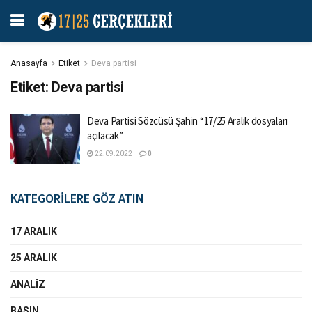
Anasayfa
Etiket
Deva partisi
Etiket:
Deva partisi
Deva Partisi Sözcüsü Şahin “17/25 Aralık dosyaları
açılacak”
22.09.2022
0
KATEGORİLERE GÖZ ATIN
17 ARALIK
25 ARALIK
ANALIZ
BASIN