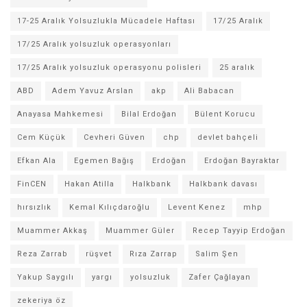
17-25 Aralık Yolsuzlukla Mücadele Haftası
17/25 Aralık
17/25 Aralık yolsuzluk operasyonları
17/25 Aralık yolsuzluk operasyonu polisleri
25 aralık
ABD
Adem Yavuz Arslan
akp
Ali Babacan
Anayasa Mahkemesi
Bilal Erdoğan
Bülent Korucu
Cem Küçük
Cevheri Güven
chp
devlet bahçeli
Efkan Ala
Egemen Bağış
Erdoğan
Erdoğan Bayraktar
FinCEN
Hakan Atilla
Halkbank
Halkbank davası
hırsızlık
Kemal Kılıçdaroğlu
Levent Kenez
mhp
Muammer Akkaş
Muammer Güler
Recep Tayyip Erdoğan
Reza Zarrab
rüşvet
Rıza Zarrap
Salim Şen
Yakup Saygılı
yargı
yolsuzluk
Zafer Çağlayan
zekeriya öz