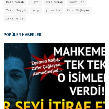
Reza Zarrab
rüşvet
Rıza Zarrap
Salim Şen
Yakup Saygılı
yargı
yolsuzluk
Zafer Çağlayan
zekeriya öz
POPÜLER HABERLER