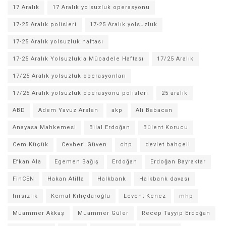
17 Aralık
17 Aralık yolsuzluk operasyonu
17-25 Aralık polisleri
17-25 Aralık yolsuzluk
17-25 Aralık yolsuzluk haftası
17-25 Aralık Yolsuzlukla Mücadele Haftası
17/25 Aralık
17/25 Aralık yolsuzluk operasyonları
17/25 Aralık yolsuzluk operasyonu polisleri
25 aralık
ABD
Adem Yavuz Arslan
akp
Ali Babacan
Anayasa Mahkemesi
Bilal Erdoğan
Bülent Korucu
Cem Küçük
Cevheri Güven
chp
devlet bahçeli
Efkan Ala
Egemen Bağış
Erdoğan
Erdoğan Bayraktar
FinCEN
Hakan Atilla
Halkbank
Halkbank davası
hırsızlık
Kemal Kılıçdaroğlu
Levent Kenez
mhp
Muammer Akkaş
Muammer Güler
Recep Tayyip Erdoğan