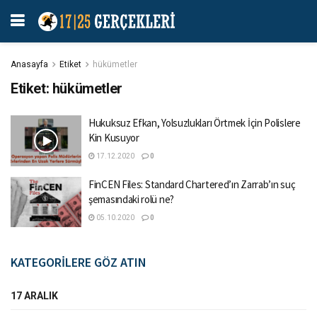
Anasayfa
Etiket
hükümetler
Etiket:
hükümetler
Hukuksuz Efkan, Yolsuzlukları Örtmek İçin Polislere
Kin Kusuyor
17.12.2020
0
FinCEN Files: Standard Chartered’ın Zarrab’ın suç
şemasındaki rolü ne?
05.10.2020
0
KATEGORİLERE GÖZ ATIN
17 ARALIK