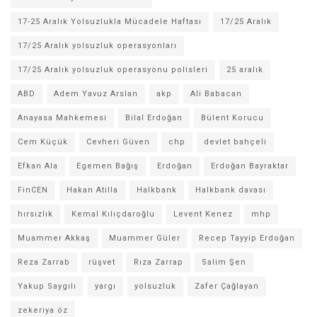
17-25 Aralık Yolsuzlukla Mücadele Haftası
17/25 Aralık
17/25 Aralık yolsuzluk operasyonları
17/25 Aralık yolsuzluk operasyonu polisleri
25 aralık
ABD
Adem Yavuz Arslan
akp
Ali Babacan
Anayasa Mahkemesi
Bilal Erdoğan
Bülent Korucu
Cem Küçük
Cevheri Güven
chp
devlet bahçeli
Efkan Ala
Egemen Bağış
Erdoğan
Erdoğan Bayraktar
FinCEN
Hakan Atilla
Halkbank
Halkbank davası
hırsızlık
Kemal Kılıçdaroğlu
Levent Kenez
mhp
Muammer Akkaş
Muammer Güler
Recep Tayyip Erdoğan
Reza Zarrab
rüşvet
Rıza Zarrap
Salim Şen
Yakup Saygılı
yargı
yolsuzluk
Zafer Çağlayan
zekeriya öz