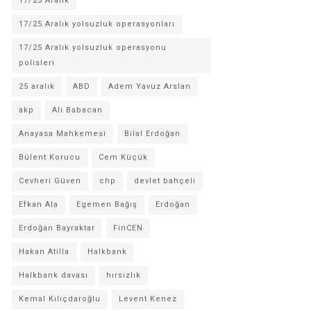
17/25 Aralık
17/25 Aralık yolsuzluk operasyonları
17/25 Aralık yolsuzluk operasyonu
polisleri
25 aralık
ABD
Adem Yavuz Arslan
akp
Ali Babacan
Anayasa Mahkemesi
Bilal Erdoğan
Bülent Korucu
Cem Küçük
Cevheri Güven
chp
devlet bahçeli
Efkan Ala
Egemen Bağış
Erdoğan
Erdoğan Bayraktar
FinCEN
Hakan Atilla
Halkbank
Halkbank davası
hırsızlık
Kemal Kılıçdaroğlu
Levent Kenez