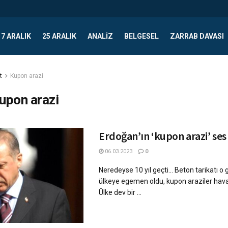
17 ARALIK
25 ARALIK
ANALIZ
BELGESEL
ZARRAB DAVASI
t
Kupon arazi
upon arazi
Erdoğan’ın ‘kupon arazi’ ses 
06.03.2023
0
Neredeyse 10 yıl geçti… Beton tarikatı o
ülkeye egemen oldu, kupon araziler ha
Ülke dev bir ...