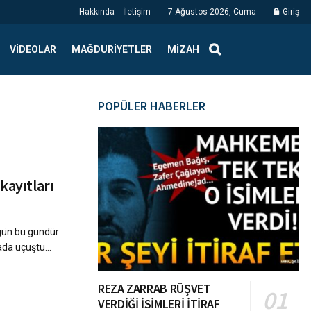
Hakkında
İletişim
7 Ağustos 2026, Cuma
Giriş
VIDEOLAR
MAĞDURIYETLER
MIZAH
POPÜLER HABERLER
kayıtları
 gün bu gündür
vada uçuştu…
REZA ZARRAB RÜŞVET
VERDİĞİ İSİMLERİ İTİRAF