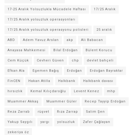
17-25 Aralık Yolsuzlukla Mücadele Haftası
17/25 Aralık
17/25 Aralık yolsuzluk operasyonları
17/25 Aralık yolsuzluk operasyonu polisleri
25 aralık
ABD
Adem Yavuz Arslan
akp
Ali Babacan
Anayasa Mahkemesi
Bilal Erdoğan
Bülent Korucu
Cem Küçük
Cevheri Güven
chp
devlet bahçeli
Efkan Ala
Egemen Bağış
Erdoğan
Erdoğan Bayraktar
FinCEN
Hakan Atilla
Halkbank
Halkbank davası
hırsızlık
Kemal Kılıçdaroğlu
Levent Kenez
mhp
Muammer Akkaş
Muammer Güler
Recep Tayyip Erdoğan
Reza Zarrab
rüşvet
Rıza Zarrap
Salim Şen
Yakup Saygılı
yargı
yolsuzluk
Zafer Çağlayan
zekeriya öz