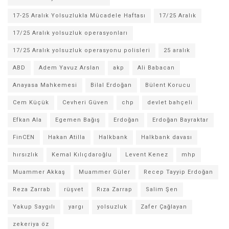
17-25 Aralık Yolsuzlukla Mücadele Haftası
17/25 Aralık
17/25 Aralık yolsuzluk operasyonları
17/25 Aralık yolsuzluk operasyonu polisleri
25 aralık
ABD
Adem Yavuz Arslan
akp
Ali Babacan
Anayasa Mahkemesi
Bilal Erdoğan
Bülent Korucu
Cem Küçük
Cevheri Güven
chp
devlet bahçeli
Efkan Ala
Egemen Bağış
Erdoğan
Erdoğan Bayraktar
FinCEN
Hakan Atilla
Halkbank
Halkbank davası
hırsızlık
Kemal Kılıçdaroğlu
Levent Kenez
mhp
Muammer Akkaş
Muammer Güler
Recep Tayyip Erdoğan
Reza Zarrab
rüşvet
Rıza Zarrap
Salim Şen
Yakup Saygılı
yargı
yolsuzluk
Zafer Çağlayan
zekeriya öz