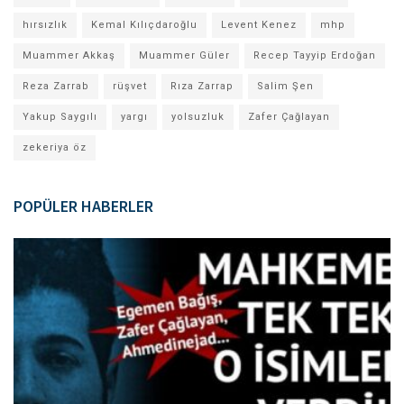
hırsızlık
Kemal Kılıçdaroğlu
Levent Kenez
mhp
Muammer Akkaş
Muammer Güler
Recep Tayyip Erdoğan
Reza Zarrab
rüşvet
Rıza Zarrap
Salim Şen
Yakup Saygılı
yargı
yolsuzluk
Zafer Çağlayan
zekeriya öz
POPÜLER HABERLER