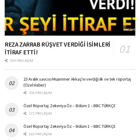
REZA ZARRAB RÜŞVET VERDİĞİ İSİMLERİ
İTİRAF ETTİ!
359 PAYLAŞIM
25 Aralık savcısı Muammer Akkaş’ın verdiği ilk ve tek röportaj
(Özel Haber)
334 PAYLAŞIM
Özel Röportaj: Zekeriya Öz – Bölüm 2 – BBC TÜRKÇE
272 PAYLAŞIM
Özel Röportaj: Zekeriya Öz – Bölüm 1 – BBC TÜRKÇE
269 PAYLAŞIM