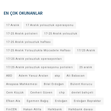
EN ÇOK OKUNANLAR
17 Aralık
17 Aralık yolsuzluk operasyonu
17-25 Aralık polisleri
17-25 Aralık yolsuzluk
17-25 Aralık yolsuzluk haftası
17-25 Aralık Yolsuzlukla Mücadele Haftası
17/25 Aralık
17/25 Aralık yolsuzluk operasyonları
17/25 Aralık yolsuzluk operasyonu polisleri
25 aralık
ABD
Adem Yavuz Arslan
akp
Ali Babacan
Anayasa Mahkemesi
Bilal Erdoğan
Bülent Korucu
Cem Küçük
Cevheri Güven
chp
devlet bahçeli
Efkan Ala
Egemen Bağış
Erdoğan
Erdoğan Bayraktar
FinCEN
Hakan Atilla
Halkbank
Halkbank davası