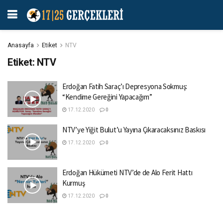
Anasayfa
Etiket
NTV
Etiket:
NTV
Erdoğan Fatih Saraç’ı Depresyona Sokmuş:
“Kendime Gereğini Yapacağım”
17.12.2020
0
NTV’ye Yiğit Bulut’u Yayına Çıkaracaksınız Baskısı
17.12.2020
0
Erdoğan Hükümeti NTV’de de Alo Ferit Hattı
Kurmuş
17.12.2020
0