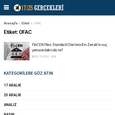
Anasayfa
Etiket
OFAC
Etiket:
OFAC
FinCEN Files: Standard Chartered’ın Zarrab’ın suç
şemasındaki rolü ne?
05.10.2020
0
KATEGORİLERE GÖZ ATIN
17 ARALIK
25 ARALIK
ANALIZ
BASIN