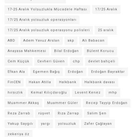
17-25 Aralık Yolsuzlukla Mücadele Haftası
17/25 Aralık
17/25 Aralık yolsuzluk operasyonları
17/25 Aralık yolsuzluk operasyonu polisleri
25 aralık
ABD
Adem Yavuz Arslan
akp
Ali Babacan
Anayasa Mahkemesi
Bilal Erdoğan
Bülent Korucu
Cem Küçük
Cevheri Güven
chp
devlet bahçeli
Efkan Ala
Egemen Bağış
Erdoğan
Erdoğan Bayraktar
FinCEN
Hakan Atilla
Halkbank
Halkbank davası
hırsızlık
Kemal Kılıçdaroğlu
Levent Kenez
mhp
Muammer Akkaş
Muammer Güler
Recep Tayyip Erdoğan
Reza Zarrab
rüşvet
Rıza Zarrap
Salim Şen
Yakup Saygılı
yargı
yolsuzluk
Zafer Çağlayan
zekeriya öz