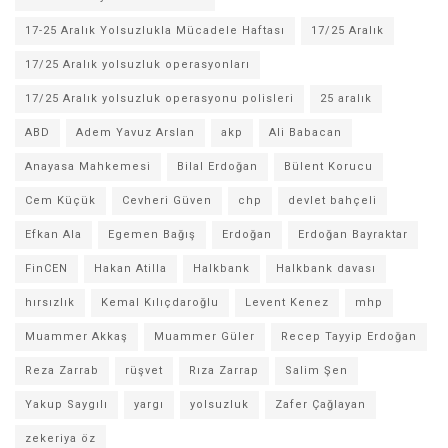
17-25 Aralık Yolsuzlukla Mücadele Haftası
17/25 Aralık
17/25 Aralık yolsuzluk operasyonları
17/25 Aralık yolsuzluk operasyonu polisleri
25 aralık
ABD
Adem Yavuz Arslan
akp
Ali Babacan
Anayasa Mahkemesi
Bilal Erdoğan
Bülent Korucu
Cem Küçük
Cevheri Güven
chp
devlet bahçeli
Efkan Ala
Egemen Bağış
Erdoğan
Erdoğan Bayraktar
FinCEN
Hakan Atilla
Halkbank
Halkbank davası
hırsızlık
Kemal Kılıçdaroğlu
Levent Kenez
mhp
Muammer Akkaş
Muammer Güler
Recep Tayyip Erdoğan
Reza Zarrab
rüşvet
Rıza Zarrap
Salim Şen
Yakup Saygılı
yargı
yolsuzluk
Zafer Çağlayan
zekeriya öz