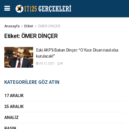
Anasayfa
Etiket
ÖMER DİNÇER
Etiket:
ÖMER DİNÇER
Eski AKP’li Bakan Dinçer: “O Yüce Divan nasıl olsa
kurulacak!”
30.12.2021
0
KATEGORİLERE GÖZ ATIN
17 ARALIK
25 ARALIK
ANALIZ
BASIN