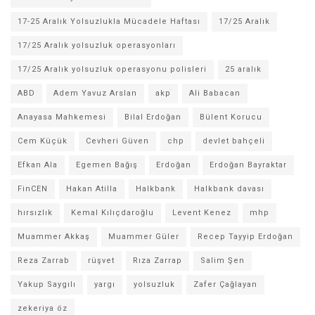
17-25 Aralık Yolsuzlukla Mücadele Haftası
17/25 Aralık
17/25 Aralık yolsuzluk operasyonları
17/25 Aralık yolsuzluk operasyonu polisleri
25 aralık
ABD
Adem Yavuz Arslan
akp
Ali Babacan
Anayasa Mahkemesi
Bilal Erdoğan
Bülent Korucu
Cem Küçük
Cevheri Güven
chp
devlet bahçeli
Efkan Ala
Egemen Bağış
Erdoğan
Erdoğan Bayraktar
FinCEN
Hakan Atilla
Halkbank
Halkbank davası
hırsızlık
Kemal Kılıçdaroğlu
Levent Kenez
mhp
Muammer Akkaş
Muammer Güler
Recep Tayyip Erdoğan
Reza Zarrab
rüşvet
Rıza Zarrap
Salim Şen
Yakup Saygılı
yargı
yolsuzluk
Zafer Çağlayan
zekeriya öz