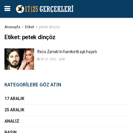
Anasayfa
Etiket
petek dinçöz
Etiket:
petek dinçöz
Reza Zarrab’ın hareketli aşk hayatı
04.07.2022
0
KATEGORİLERE GÖZ ATIN
17 ARALIK
25 ARALIK
ANALIZ
BASIN