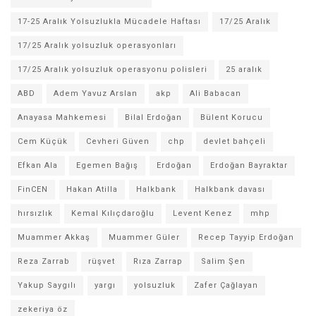
17-25 Aralık Yolsuzlukla Mücadele Haftası
17/25 Aralık
17/25 Aralık yolsuzluk operasyonları
17/25 Aralık yolsuzluk operasyonu polisleri
25 aralık
ABD
Adem Yavuz Arslan
akp
Ali Babacan
Anayasa Mahkemesi
Bilal Erdoğan
Bülent Korucu
Cem Küçük
Cevheri Güven
chp
devlet bahçeli
Efkan Ala
Egemen Bağış
Erdoğan
Erdoğan Bayraktar
FinCEN
Hakan Atilla
Halkbank
Halkbank davası
hırsızlık
Kemal Kılıçdaroğlu
Levent Kenez
mhp
Muammer Akkaş
Muammer Güler
Recep Tayyip Erdoğan
Reza Zarrab
rüşvet
Rıza Zarrap
Salim Şen
Yakup Saygılı
yargı
yolsuzluk
Zafer Çağlayan
zekeriya öz