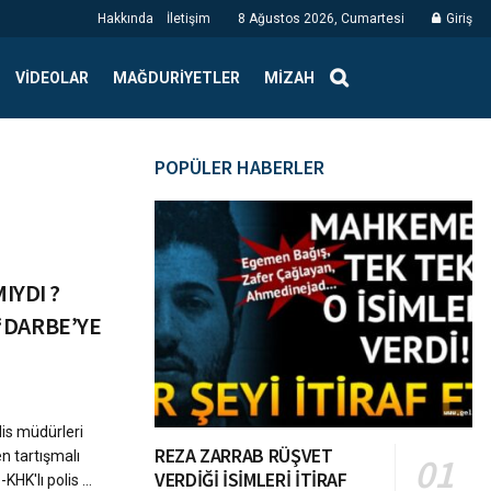
Hakkında
İletişim
8 Ağustos 2026, Cumartesi
Giriş
VIDEOLAR
MAĞDURIYETLER
MIZAH
POPÜLER HABERLER
IYDI ?
‘DARBE’YE
is müdürleri
REZA ZARRAB RÜŞVET
en tartışmalı
VERDİĞİ İSİMLERİ İTİRAF
HK'lı polis ...