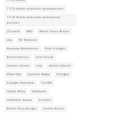
17/25 Aralık
17/25 Aralık yolsuzluk operasyonları
17/25 Aralık yolsuzluk operasyonu
polisleri
25 aralık
ABD
Adem Yavuz Arslan
akp
Ali Babacan
Anayasa Mahkemesi
Bilal Erdoğan
Bülent Korucu
Cem Küçük
Cevheri Güven
chp
devlet bahçeli
Efkan Ala
Egemen Bağış
Erdoğan
Erdoğan Bayraktar
FinCEN
Hakan Atilla
Halkbank
Halkbank davası
hırsızlık
Kemal Kılıçdaroğlu
Levent Kenez