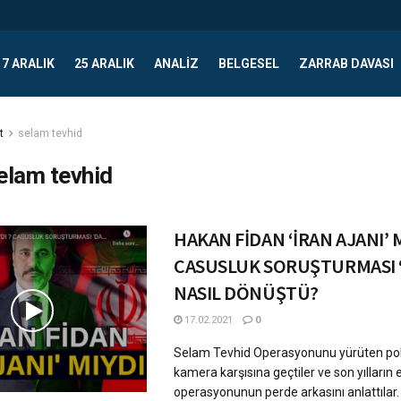
17 ARALIK
25 ARALIK
ANALIZ
BELGESEL
ZARRAB DAVASI
t
selam tevhid
elam tevhid
HAKAN FİDAN ‘İRAN AJANI’ M
CASUSLUK SORUŞTURMASI 
NASIL DÖNÜŞTÜ?
17.02.2021
0
Selam Tevhid Operasyonunu yürüten pol
kamera karşısına geçtiler ve son yılların 
operasyonunun perde arkasını anlattılar. -K