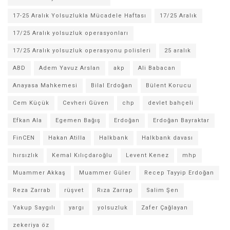
17-25 Aralık Yolsuzlukla Mücadele Haftası
17/25 Aralık
17/25 Aralık yolsuzluk operasyonları
17/25 Aralık yolsuzluk operasyonu polisleri
25 aralık
ABD
Adem Yavuz Arslan
akp
Ali Babacan
Anayasa Mahkemesi
Bilal Erdoğan
Bülent Korucu
Cem Küçük
Cevheri Güven
chp
devlet bahçeli
Efkan Ala
Egemen Bağış
Erdoğan
Erdoğan Bayraktar
FinCEN
Hakan Atilla
Halkbank
Halkbank davası
hırsızlık
Kemal Kılıçdaroğlu
Levent Kenez
mhp
Muammer Akkaş
Muammer Güler
Recep Tayyip Erdoğan
Reza Zarrab
rüşvet
Rıza Zarrap
Salim Şen
Yakup Saygılı
yargı
yolsuzluk
Zafer Çağlayan
zekeriya öz