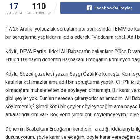
17
110
Facebook'ta Paylaş
PAYLAŞIM
Görüntülenme
17/25 Aralık yolsuzluk soruşturması sonrasında TBMM’de kuru
bir soruşturma yaptıklarını iddia ederek, “Vicdanım rahat. Adil 
Köylü, DEVA Partisi lideri Ali Babacan’ın bakanların ‘Yüce Divan
Ertuğrul Günay’ın dönemin Başbakanı Erdoğan’ın komisyon başka
Köylü, Sözcü gazetesi yazarı Saygı Öztürk’e konuştu. Komisyond
katılırlar katılmazlar ama adil bir soruşturma yaptık. CHP’li iki 
olmadığımı muhalefetten de söyleyen olmamıştı. Bir karar verd
gibi şeyler yok. Bunları nereden çıkarıyorlar anlamadım. Ali B
söylememiş? Şimdi kötü bir şeyler söyleyeceğim ama neyse b
Arkalarında kim var? Boş verin şimdi onu söylemeyeyim.” diye
Dönemin Başbakanı Erdoğan’ın kendisini aradığı iddialarıyla ilg
düşünüyorum, şöyle karar vereceğim, böyle karar vereceğim’ di