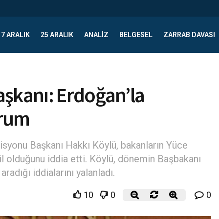
17 ARALIK
25 ARALIK
ANALIZ
BELGESEL
ZARRAB DAVASI
aşkanı: Erdoğan’la
orum
yonu Başkanı Hakkı Köylü, bakanların Yüce
l olduğunu iddia etti. Köylü, dönemin Başbakanı
adığı iddialarını yalanladı.
10
0
0