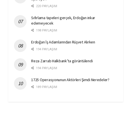
220 PAYLAŞIM
Sıfırlama tapeleri gerçek, Erdoğan inkar
edemeyecek
198 PAYLAŞIM
Erdoğan İş Adamlarından Rüşvet Alırken
194 PAYLAŞIM
Reza Zarrab Halkbank’ta görüntülendi
194 PAYLAŞIM
1725 Operasyonunun Aktörleri Şimdi Neredeler?
189 PAYLAŞIM