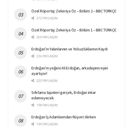
Özel Röportaj: Zekeriya Öz – Bölüm 2 – BBC TÜRKÇE
272 PAYLAŞIM
Özel Röportaj: Zekeriya Öz – Bölüm 1 – BBC TÜRKÇE
269 PAYLAŞIM
Erdoğan’ın Yalanlarının ve Yolsuzluklarının Kaydı
226 PAYLAŞIM
Erdoğan’ın yeğeni Ali Erdoğan, arkadaşının eşini
ayartıyor!
220 PAYLAŞIM
Sıfırlama tapeleri gerçek, Erdoğan inkar
edemeyecek
198 PAYLAŞIM
Erdoğan İş Adamlarından Rüşvet Alırken
194 PAYLAŞIM