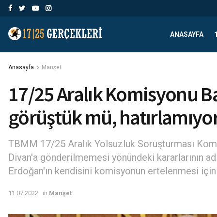
ANASAYFA
Anasayfa
Manşet
17/25 Aralık Komisyonu B
görüştük mü, hatırlamıy
TBMM 17/25 Aralık Yolsuzluk Soruşturması Komis
Divan'a gönderilmemesi yönündeki kararlarının adi
Erdoğan'ın kendisini komisyonun ertelenmesi için ar
11.07.2022
in
Manşet