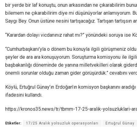
bir yerde bir laf konuştu, onun arkasından ne çıkarabilirim bun
bilemem ne çıkarabilirim diye mi düşünüyorlar anlamıyorum. Bund
Saygı Bey. Onun üstüne nesini tartışacağız. Tartışan tartışsın am
“Karardan dolayı vicdanınız rahat mı?” yönündeki soruya ise Köy
“Cumhurbaşkanı’yla o dönem bu konuyla ilgili görüşmeniz old
şeyler de ara ara konuşuyorum. Soruşturma komisyonu ile ilgili
başbakanlığı döneminde de yanına milletvekilleri olarak giderd
önemli sorunlar olduğu zaman gider görüşürdük.” cevabını verd
Köylü, Ertuğrul Günay’ın Erdoğan’ın komisyon başkanını aradığı
ifadesini kullandı.
https://kronos35.news/tr/tbmm-17-25-aralik-yolsuzluklari-ar
Etiketler:
17/25 Aralık yolsuzluk operasyonları
Ertuğrul Günay