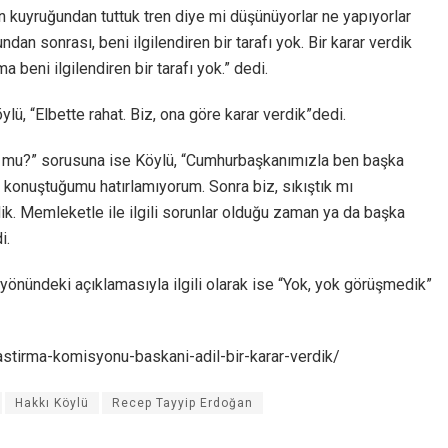
un kuyruğundan tuttuk tren diye mi düşünüyorlar ne yapıyorlar
an sonrası, beni ilgilendiren bir tarafı yok. Bir karar verdik
a beni ilgilendiren bir tarafı yok.” dedi.
lü, “Elbette rahat. Biz, ona göre karar verdik”dedi.
u mu?” sorusuna ise Köylü, “Cumhurbaşkanımızla ben başka
 konuştuğumu hatırlamıyorum. Sonra biz, sıkıştık mı
ik. Memleketle ile ilgili sorunlar olduğu zaman ya da başka
i.
 yönündeki açıklamasıyla ilgili olarak ise “Yok, yok görüşmedik”
astirma-komisyonu-baskani-adil-bir-karar-verdik/
Hakkı Köylü
Recep Tayyip Erdoğan