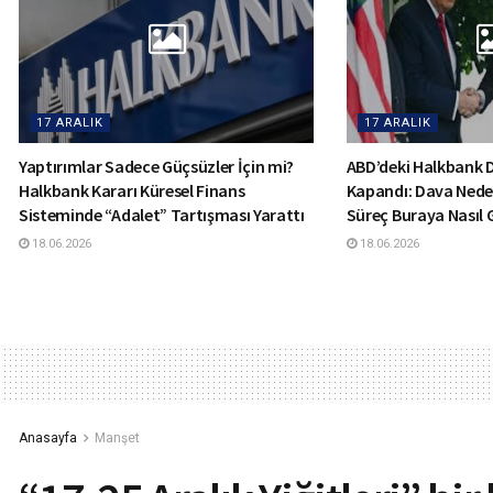
17 ARALIK
17 ARALIK
Yaptırımlar Sadece Güçsüzler İçin mi?
ABD’deki Halkbank
Halkbank Kararı Küresel Finans
Kapandı: Dava Nede
Sisteminde “Adalet” Tartışması Yarattı
Süreç Buraya Nasıl 
18.06.2026
18.06.2026
Anasayfa
Manşet