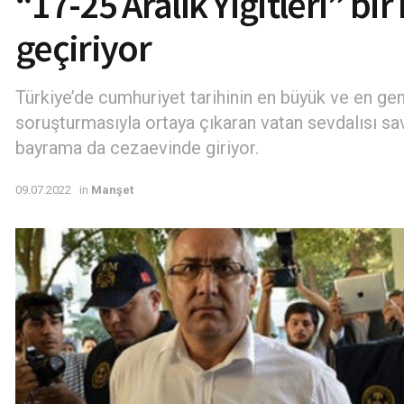
“17-25 Aralık Yiğitleri” bi
geçiriyor
Türkiye’de cumhuriyet tarihinin en büyük ve en ge
soruşturmasıyla ortaya çıkaran vatan sevdalısı savc
bayrama da cezaevinde giriyor.
09.07.2022
in
Manşet