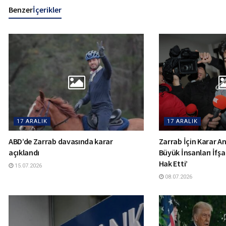
Benzer
İçerikler
17 ARALIK
17 ARALIK
ABD’de Zarrab davasında karar
Zarrab İçin Karar Anı
açıklandı
Büyük İnsanları İfşa
Hak Etti’
15.07.2026
08.07.2026