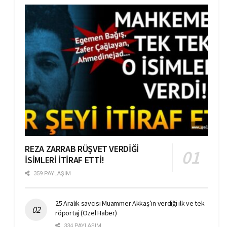
REZA ZARRAB RÜŞVET VERDİĞİ
İSİMLERİ İTİRAF ETTİ!
359 PAYLAŞIM
25 Aralık savcısı Muammer Akkaş’ın verdiği ilk ve tek
röportaj (Özel Haber)
334 PAYLAŞIM