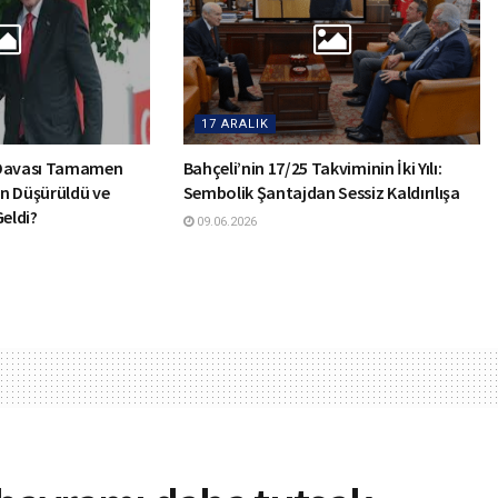
17 ARALIK
 Davası Tamamen
Bahçeli’nin 17/25 Takviminin İki Yılı:
n Düşürüldü ve
Sembolik Şantajdan Sessiz Kaldırılışa
Geldi?
09.06.2026