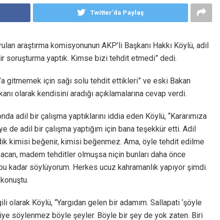
Twitter'da Paylaş
lan araştırma komisyonunun AKP’li Başkanı Hakkı Köylü, adil
bir soruşturma yaptık. Kimse bizi tehdit etmedi” dedi.
’a gitmemek için sağı solu tehdit ettikleri” ve eski Bakan
nı olarak kendisini aradığı açıklamalarına cevap verdi.
a adil bir çalışma yaptıklarını iddia eden Köylü, “Kararımıza
üye de adil bir çalışma yaptığım için bana teşekkür etti. Adil
ik kimisi beğenir, kimisi beğenmez. Ama, öyle tehdit edilme
abacan, madem tehditler olmuşsa niçin bunları daha önce
u kadar söylüyorum. Herkes ucuz kahramanlık yapıyor şimdi.
 konuştu.
ili olarak Köylü, “Yargıdan gelen bir adamım. Sallapati ‘şöyle
ye söylenmez böyle şeyler. Böyle bir şey de yok zaten. Biri