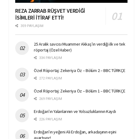
REZA ZARRAB RÜŞVET VERDİĞİ
İSİMLERİ İTİRAF ETTİ!
359 PAYLAŞIM
25 Aralık savcısı Muammer Akkaş’ın verdiği ilk ve tek
röportaj (Özel Haber)
334 PAYLAŞIM
Özel Röportaj: Zekeriya Öz – Bölüm 2 – BBC TÜRKÇE
272 PAYLAŞIM
Özel Röportaj: Zekeriya Öz – Bölüm 1 – BBC TÜRKÇE
269 PAYLAŞIM
Erdoğan’ın Yalanlarının ve Yolsuzluklarının Kaydı
226 PAYLAŞIM
Erdoğan’ın yeğeni Ali Erdoğan, arkadaşının eşini
ayartıyor!