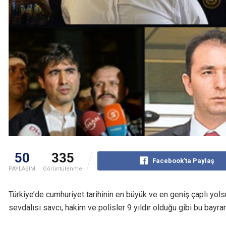
50
335
Facebook'ta Paylaş
PAYLAŞIM
Görüntülenme
Türkiye’de cumhuriyet tarihinin en büyük ve en geniş çaplı yol
sevdalısı savcı, hakim ve polisler 9 yıldır olduğu gibi bu bayr