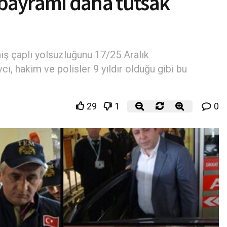
r bayramı daha tutsak
niş çaplı yolsuzluğunu 17/25 Aralık
ı, hakim ve polisler 9 yıldır olduğu gibi bu
29
1
0