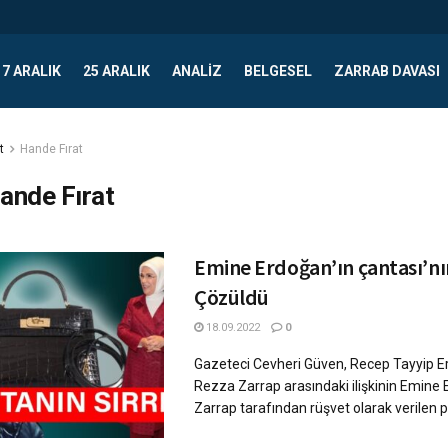
17 ARALIK
25 ARALIK
ANALIZ
BELGESEL
ZARRAB DAVASI
t
Hande Fırat
ande Fırat
Emine Erdoğan’ın çantası’nın
Çözüldü
18.09.2022
0
Gazeteci Cevheri Güven, Recep Tayyip E
Rezza Zarrap arasındaki ilişkinin Emine
Zarrap tarafından rüşvet olarak verilen pah