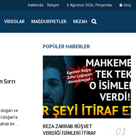
Hakkında
İletişim
6 Ağustos 2026, Perşembe
Giriş
VIDEOLAR
MAĞDURIYETLER
MIZAH
POPÜLER HABERLER
 Sırrı
rdoğan ve
 Erdoğan’a
alı bir ...
REZA ZARRAB RÜŞVET
VERDİĞİ İSİMLERİ İTİRAF