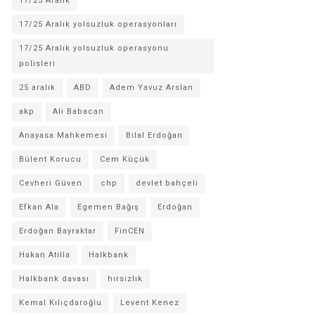
17/25 Aralık
17/25 Aralık yolsuzluk operasyonları
17/25 Aralık yolsuzluk operasyonu
polisleri
25 aralık
ABD
Adem Yavuz Arslan
akp
Ali Babacan
Anayasa Mahkemesi
Bilal Erdoğan
Bülent Korucu
Cem Küçük
Cevheri Güven
chp
devlet bahçeli
Efkan Ala
Egemen Bağış
Erdoğan
Erdoğan Bayraktar
FinCEN
Hakan Atilla
Halkbank
Halkbank davası
hırsızlık
Kemal Kılıçdaroğlu
Levent Kenez