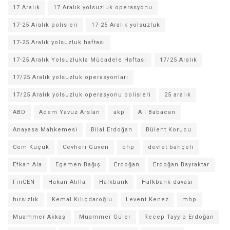
17 Aralık
17 Aralık yolsuzluk operasyonu
17-25 Aralık polisleri
17-25 Aralık yolsuzluk
17-25 Aralık yolsuzluk haftası
17-25 Aralık Yolsuzlukla Mücadele Haftası
17/25 Aralık
17/25 Aralık yolsuzluk operasyonları
17/25 Aralık yolsuzluk operasyonu polisleri
25 aralık
ABD
Adem Yavuz Arslan
akp
Ali Babacan
Anayasa Mahkemesi
Bilal Erdoğan
Bülent Korucu
Cem Küçük
Cevheri Güven
chp
devlet bahçeli
Efkan Ala
Egemen Bağış
Erdoğan
Erdoğan Bayraktar
FinCEN
Hakan Atilla
Halkbank
Halkbank davası
hırsızlık
Kemal Kılıçdaroğlu
Levent Kenez
mhp
Muammer Akkaş
Muammer Güler
Recep Tayyip Erdoğan