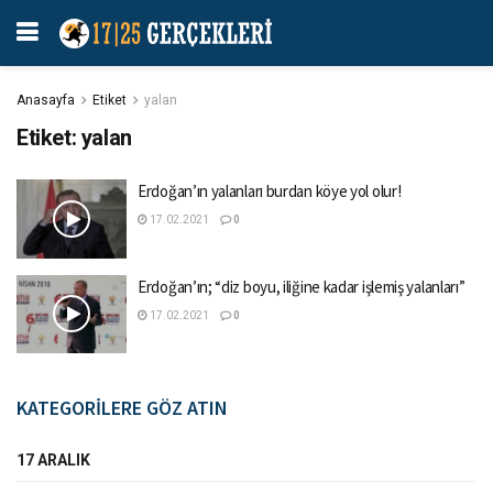
Anasayfa
Etiket
yalan
Etiket:
yalan
Erdoğan’ın yalanları burdan köye yol olur!
17.02.2021
0
Erdoğan’ın; “diz boyu, iliğine kadar işlemiş yalanları”
17.02.2021
0
KATEGORİLERE GÖZ ATIN
17 ARALIK