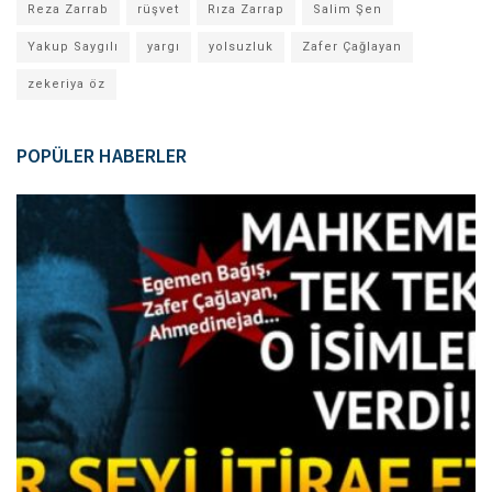
Reza Zarrab
rüşvet
Rıza Zarrap
Salim Şen
Yakup Saygılı
yargı
yolsuzluk
Zafer Çağlayan
zekeriya öz
POPÜLER HABERLER