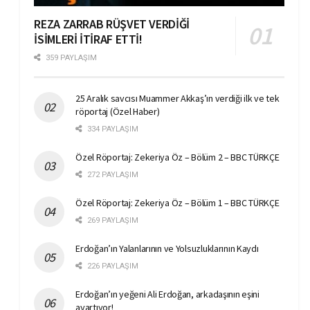
REZA ZARRAB RÜŞVET VERDİĞİ
İSİMLERİ İTİRAF ETTİ!
359 PAYLAŞIM
25 Aralık savcısı Muammer Akkaş’ın verdiği ilk ve tek
röportaj (Özel Haber)
334 PAYLAŞIM
Özel Röportaj: Zekeriya Öz – Bölüm 2 – BBC TÜRKÇE
272 PAYLAŞIM
Özel Röportaj: Zekeriya Öz – Bölüm 1 – BBC TÜRKÇE
269 PAYLAŞIM
Erdoğan’ın Yalanlarının ve Yolsuzluklarının Kaydı
226 PAYLAŞIM
Erdoğan’ın yeğeni Ali Erdoğan, arkadaşının eşini
ayartıyor!