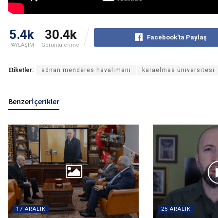
5.4k
30.4k
Facebook'ta Paylaş
PAYLAŞIM
Görüntülenme
Etiketler:
adnan menderes havalimanı
karaelmas üniversitesi
Benzer
İçerikler
17 ARALIK
25 ARALIK