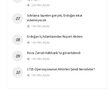
220 PAYLAŞIM
Sıfırlama tapeleri gerçek, Erdoğan inkar
edemeyecek
198 PAYLAŞIM
Erdoğan İş Adamlarından Rüşvet Alırken
194 PAYLAŞIM
Reza Zarrab Halkbank’ta görüntülendi
194 PAYLAŞIM
1725 Operasyonunun Aktörleri Şimdi Neredeler?
189 PAYLAŞIM