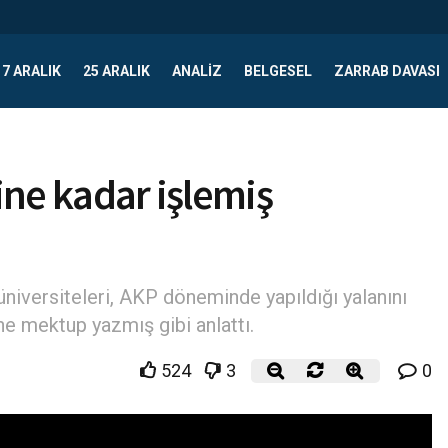
17 ARALIK
25 ARALIK
ANALIZ
BELGESEL
ZARRAB DAVASI
ğine kadar işlemiş
üniversiteleri, AKP döneminde yapıldığı yalanını
e mektup yazmış gibi anlattı.
524
3
0