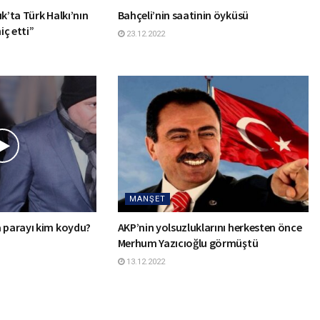
k’ta Türk Halkı’nın
Bahçeli’nin saatinin öyküsü
iç etti”
23.12.2022
MANŞET
a parayı kim koydu?
AKP’nin yolsuzluklarını herkesten önce
Merhum Yazıcıoğlu görmüştü
13.12.2022