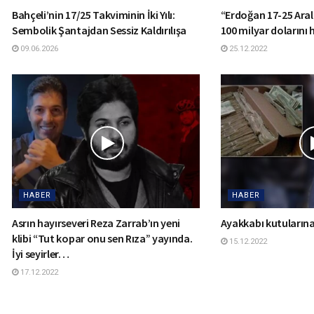
Bahçeli’nin 17/25 Takviminin İki Yılı:
“Erdoğan 17-25 Aralı
Sembolik Şantajdan Sessiz Kaldırılışa
100 milyar dolarını h
09.06.2026
25.12.2022
HABER
HABER
Asrın hayırseveri Reza Zarrab’ın yeni
Ayakkabı kutuların
klibi “Tut kopar onu sen Rıza” yayında.
15.12.2022
İyi seyirler…
17.12.2022