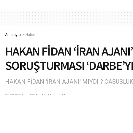
Anasayfa
Haber
HAKAN FİDAN ‘İRAN AJANI
SORUŞTURMASI ‘DARBE’Y
HAKAN FİDAN 'İRAN AJANI' MIYDI ? CASUSL
17.02.2021
in
17 Aralık
,
Haber
,
Manşet