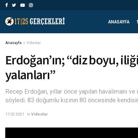
ANASAYFA
Anasayfa
Videolar
Erdoğan’ın; “diz boyu, ili
yalanları”
Recep Erdoğan, yıllar önce yapılan havalimanı ve 
söyledi. 83 doğumlu kızının 80 öncesinde kendisin
17.02.2021
in
Videolar