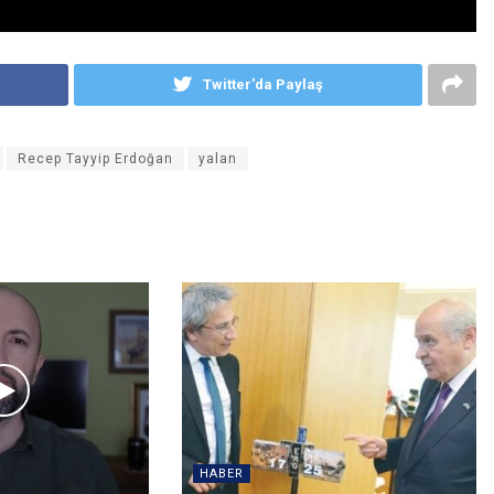
Twitter'da Paylaş
Recep Tayyip Erdoğan
yalan
HABER