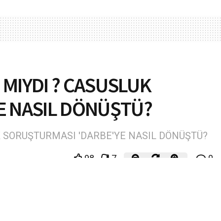
’ MIYDI ? CASUSLUK
E NASIL DÖNÜŞTÜ?
UK SORUŞTURMASI 'DARBE'YE NASIL DÖNÜŞTÜ?
98
7
0