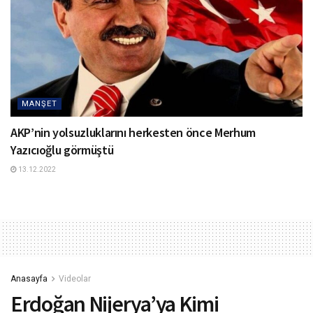
MANŞET
AKP’nin yolsuzluklarını herkesten önce Merhum
Yazıcıoğlu görmüştü
13.12.2022
Anasayfa
Videolar
Erdoğan Nijerya’ya Kimi