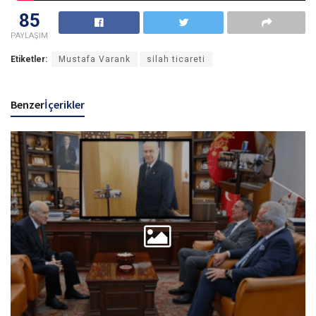
85
PAYLAŞIM
Etiketler:
Mustafa Varank
silah ticareti
Benzer
İçerikler