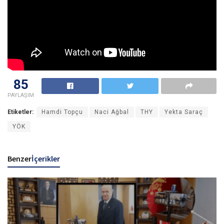
85
PAYLAŞIM
Etiketler:
Hamdi Topçu
Naci Ağbal
THY
Yekta Saraç
YÖK
Benzer
İçerikler