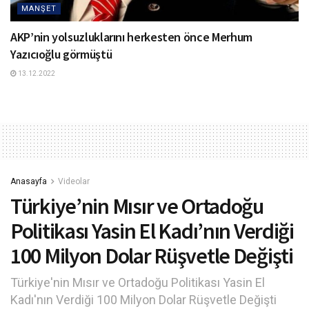
MANŞET
AKP’nin yolsuzluklarını herkesten önce Merhum
Yazıcıoğlu görmüştü
13.12.2022
Anasayfa
Videolar
Türkiye’nin Mısır ve Ortadoğu
Politikası Yasin El Kadı’nın Verdiği
100 Milyon Dolar Rüşvetle Değişti
Türkiye'nin Mısır ve Ortadoğu Politikası Yasin El
Kadı'nın Verdiği 100 Milyon Dolar Rüşvetle Değişti