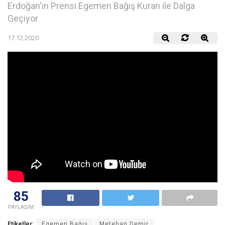
Erdoğan'ın Prensi Egemen Bağış Kuran ile Dalga
Geçiyor
17.12.2020
85
PAYLAŞIM
Etiketler:
Egemen Bağış
Metehan Demir