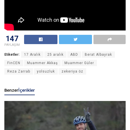
147
PAYLAŞIM
Etiketler:
17 Aralık
25 aralık
ABD
Berat Albayrak
FinCEN
Muammer Akkaş
Muammer Güler
Reza Zarrab
yolsuzluk
zekeriya öz
Benzer
İçerikler