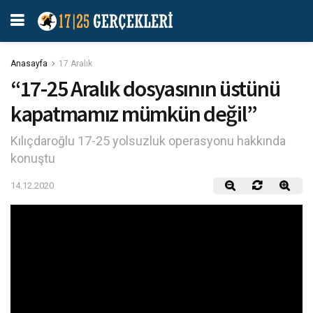
Anasayfa
17 Aralık
“17-25 Aralık dosyasının üstünü
kapatmamız mümkün değil”
Kılıçdaroğlu 17-25 yolsuzluk operasyonu hakkında
konuştu
14.12.2020