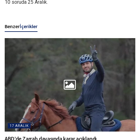
10 soruda 25 Aralık.
Benzer
İçerikler
17 ARALIK
ABD’de Zarrab davasında karar açıklandı