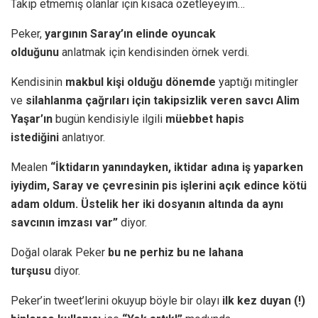
Takip etmemiş olanlar için kısaca özetleyeyim…
Peker,
yargının Saray’ın elinde oyuncak
olduğunu
anlatmak için kendisinden örnek verdi.
Kendisinin
makbul kişi olduğu dönemde
yaptığı mitingler
ve
silahlanma çağrıları için takipsizlik veren savcı Alim
Yaşar’ın
bugün kendisiyle ilgili
müebbet hapis
istediğini
anlatıyor.
Mealen
“İktidarın yanındayken, iktidar adına iş yaparken
iyiydim, Saray ve çevresinin pis işlerini açık edince kötü
adam oldum. Üstelik her iki dosyanın altında da aynı
savcının imzası var”
diyor.
Doğal olarak Peker
bu ne perhiz bu ne lahana
turşusu
diyor.
Peker’in tweet’lerini okuyup böyle bir olayı
ilk kez duyan (!)