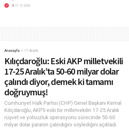
17.12.2025
Anasayfa
17 Aralık
Kılıçdaroğlu: Eski AKP milletvekili
17-25 Aralık’ta 50-60 milyar dolar
çalındı diyor, demek ki tamamı
doğruymuş!
Cumhuriyet Halk Partisi (CHP) Genel Başkanı Kemal
Kılıçdaroğlu, AKP’li eski bir milletvekilin 17-25 Aralık
rüşvet ve yolsuzluk operasyonu sürecinde 50-60
milyar dolar paranın çalındığını söylediğini açıkladı.