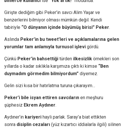
binlerce kullanıcı
ise
“Yok artık!”
modunda.
Girişte dediğim gibi Peker’in savcı Alim Yaşar ve
benzerlerini bilmiyor olması mümkün değil. Kendi
tabiriyle
“O dünyanın içinde büyümüş birisi” Peker
.
Aslında
Peker’in bu tweet’leri ve açıklamalarına gelen
yorumlar tam anlamıyla turnusol işlevi
gördü.
Çünkü
Peker’in bahsettiği
türden
ilkesizlik
örnekleri son
yıllarda o kadar sıklıkla karşımıza çıktı ki kimse
“Ben
duymadım görmedim bilmiyordum”
diyemez.
Gelin sizi kısa bir hatırlatma turuna çıkarayım…
Peker’i bile isyan ettiren savcıların
en meşhuru
şüphesiz
Ekrem Aydıner
.
Aydıner’in
kariyeri
hayli parlak. Saray’a biat ettikten
sonra
disiplin cezaları
(yüz kızartıcı iddialarla ilgili) silinen