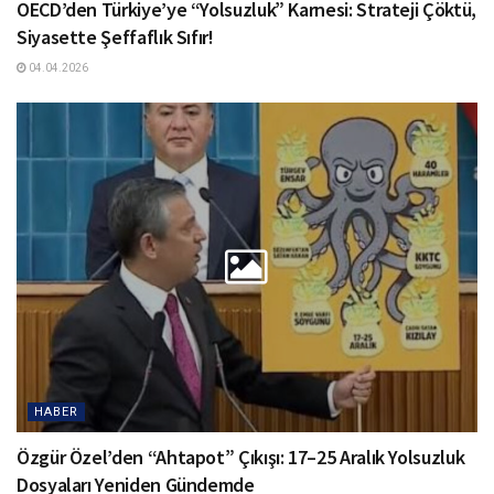
OECD’den Türkiye’ye “Yolsuzluk” Karnesi: Strateji Çöktü,
Siyasette Şeffaflık Sıfır!
04.04.2026
HABER
Özgür Özel’den “Ahtapot” Çıkışı: 17–25 Aralık Yolsuzluk
Dosyaları Yeniden Gündemde