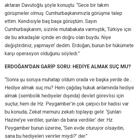
aktaran Davutoğlu şöyle konuştu: “Gece bir takım
görüşmeler olmuş. Cumhurbaşkanımızla görüşme talep
ettim. Kendisiyle baş başa görüştüm. Sayın
Cumhurbaşkanım, sizinle mutabakata varmıştık, Türkiye için
de bu arkadaşlar içinde en doğru olan buydu. Niye
değiştirdiniz, yapmayın’ dedim. Erdoğan, bunun bir hükümete
karşı operasyon olduğunu söyledi.”
ERDOĞAN’DAN GARİP SORU: HEDİYE ALMAK SUÇ MU?
“Sonra şu soruya muhatap oldum orada ve başka yerde de…
Hediye almak suç mu? Hem çağdaş hukuk anlamında hediye
almak (sembolik hediyeler dışında) devlet görevlisi için
suçtur, hem de Hz. Peygamber’in çok çarpıcı bir hadisi var
bu konuda; Zekat memuru zekatı toplayıp gelir. ‘Şunları
Hazine’ye verdiler, şunları da bana verdiler.’ der. Hz.
Peygamber bunun üzerine, ‘Sen evde oturuyor olsaydın,
sana bu hediyeleri verirler miydi?’ der.”