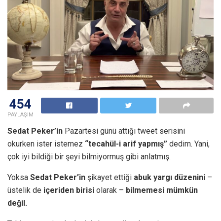
454
PAYLAŞIM
Sedat Peker’in
Pazartesi günü attığı tweet serisini
okurken ister istemez
“tecahül-i arif yapmış”
dedim. Yani,
çok iyi bildiği bir şeyi bilmiyormuş gibi anlatmış.
Yoksa
Sedat Peker’in
şikayet ettiği
abuk yargı düzenini
–
üstelik de
içeriden birisi
olarak –
bilmemesi mümkün
değil.