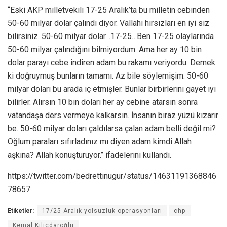
‘‘Eski AKP milletvekili 17-25 Aralık’ta bu milletin cebinden
50-60 milyar dolar çalındı diyor. Vallahi hırsızları en iyi siz
bilirsiniz. 50-60 milyar dolar…17-25…Ben 17-25 olaylarında
50-60 milyar çalındığını bilmiyordum. Ama her ay 10 bin
dolar parayı cebe indiren adam bu rakamı veriyordu. Demek
ki doğruymuş bunların tamamı. Az bile söylemişim. 50-60
milyar doları bu arada iç etmişler. Bunlar birbirlerini gayet iyi
bilirler. Alırsın 10 bin doları her ay cebine atarsın sonra
vatandaşa ders vermeye kalkarsın. İnsanın biraz yüzü kızarır
be. 50-60 milyar doları çaldılarsa çalan adam belli değil mi?
Oğlum paraları sıfırladınız mı diyen adam kimdi Allah
aşkına? Allah konuşturuyor.’’ ifadelerini kullandı.
https://twitter.com/bedrettinugur/status/14631191368846
78657
Etiketler:
17/25 Aralık yolsuzluk operasyonları
chp
Kemal Kılıçdaroğlu