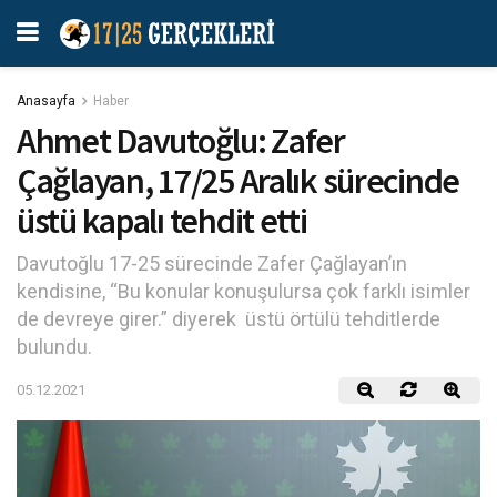
Anasayfa
Haber
Ahmet Davutoğlu: Zafer
Çağlayan, 17/25 Aralık sürecinde
üstü kapalı tehdit etti
Davutoğlu 17-25 sürecinde Zafer Çağlayan’ın
kendisine, “Bu konular konuşulursa çok farklı isimler
de devreye girer.” diyerek üstü örtülü tehditlerde
bulundu.
05.12.2021