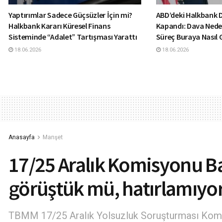
Yaptırımlar Sadece Güçsüzler İçin mi?
ABD’deki Halkbank
Halkbank Kararı Küresel Finans
Kapandı: Dava Nede
Sisteminde “Adalet” Tartışması Yarattı
Süreç Buraya Nasıl 
18.06.2026
18.06.2026
Anasayfa
Manşet
17/25 Aralık Komisyonu B
görüştük mü, hatırlamıy
TBMM 17/25 Aralık Yolsuzluk Soruşturması Komis