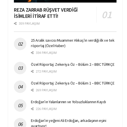
REZA ZARRAB RÜŞVET VERDİĞİ
İSİMLERİ İTİRAF ETTİ!
359 PAYLAŞIM
25 Aralık savcısı Muammer Akkaş’ın verdiği ilk ve tek
röportaj (Özel Haber)
334 PAYLAŞIM
Özel Röportaj: Zekeriya Öz – Bölüm 2 – BBC TÜRKÇE
272 PAYLAŞIM
Özel Röportaj: Zekeriya Öz – Bölüm 1 – BBC TÜRKÇE
269 PAYLAŞIM
Erdoğan’ın Yalanlarının ve Yolsuzluklarının Kaydı
226 PAYLAŞIM
Erdoğan’ın yeğeni Ali Erdoğan, arkadaşının eşini
ayartıyor!