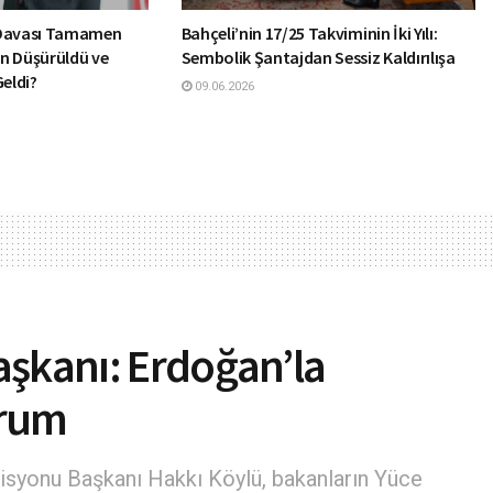
 Davası Tamamen
Bahçeli’nin 17/25 Takviminin İki Yılı:
n Düşürüldü ve
Sembolik Şantajdan Sessiz Kaldırılışa
Geldi?
09.06.2026
aşkanı: Erdoğan’la
orum
yonu Başkanı Hakkı Köylü, bakanların Yüce