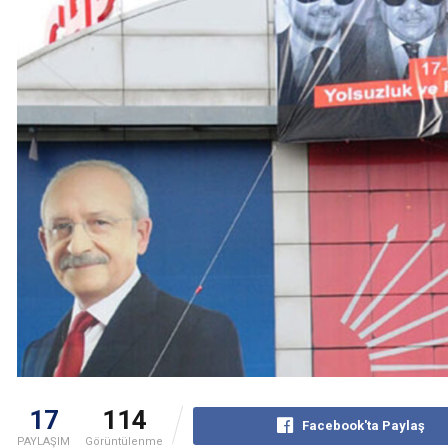
17
114
Facebook'ta Paylaş
PAYLAŞIM
Görüntülenme