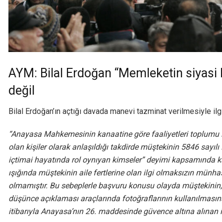
AYM: Bilal Erdoğan “Memleketin siyasi
değil
Bilal Erdoğan’ın açtığı davada manevi tazminat verilmesiyle ilg
“Anayasa Mahkemesinin kanaatine göre faaliyetleri toplumu i
olan kişiler olarak anlaşıldığı takdirde müştekinin 5846 sayı
içtimai hayatında rol oynıyan kimseler” deyimi kapsamında kal
ışığında müştekinin aile fertlerine olan ilgi olmaksızın mü
olmamıştır. Bu sebeplerle başvuru konusu olayda müştekinin
düşünce açıklaması araçlarında fotoğraflarının kullanılmas
itibarıyla Anayasa’nın 26. maddesinde güvence altına alınan i