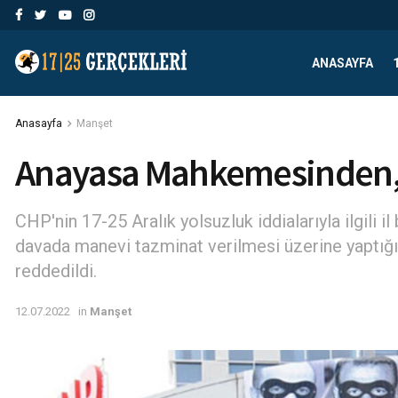
ANASAYFA
Anasayfa
Manşet
Anayasa Mahkemesinden, C
CHP'nin 17-25 Aralık yolsuzluk iddialarıyla ilgili il
davada manevi tazminat verilmesi üzerine yaptığ
reddedildi.
12.07.2022
in
Manşet