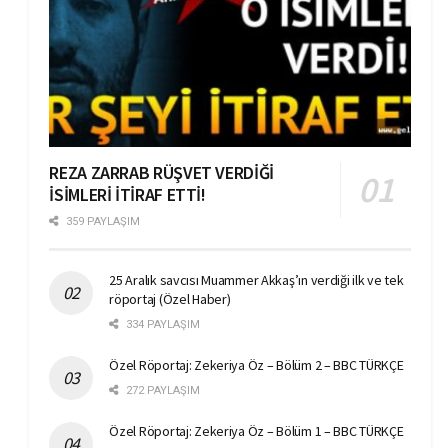
REZA ZARRAB RÜŞVET VERDİĞİ
İSİMLERİ İTİRAF ETTİ!
359 PAYLAŞIM
25 Aralık savcısı Muammer Akkaş’ın verdiği ilk ve tek
röportaj (Özel Haber)
334 PAYLAŞIM
Özel Röportaj: Zekeriya Öz – Bölüm 2 – BBC TÜRKÇE
272 PAYLAŞIM
Özel Röportaj: Zekeriya Öz – Bölüm 1 – BBC TÜRKÇE