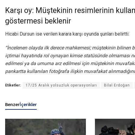
Karşı oy: Müştekinin resimlerinin kull
göstermesi beklenir
Hicabi Dursun ise verilen karara karşı oyunda şunları belirtti:
“İncelenen olayda ilk derece mahkemesi; müştekinin bilinen 
içtimai hayatında rol oynayan kimse statüsünde olmaması nede
edilmesi ya da umuma arz edilmesi için müştekinin muvafaka
pankartta kullanılan fotoğrafa ilişkin muvafakat alınmadığı
Etiketler:
17/25 Aralık yolsuzluk operasyonları
Bilal Erdoğan
Benzer
İçerikler