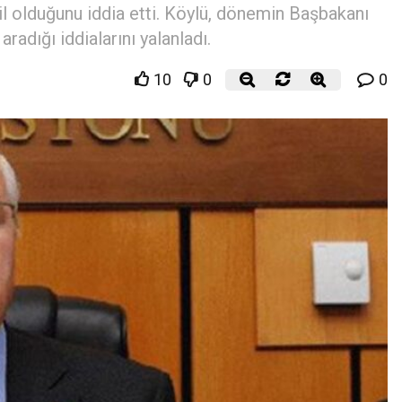
l olduğunu iddia etti. Köylü, dönemin Başbakanı
adığı iddialarını yalanladı.
10
0
0