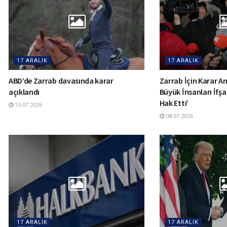
17 ARALIK
17 ARALIK
ABD’de Zarrab davasında karar
Zarrab İçin Karar Anı
açıklandı
Büyük İnsanları İfşa
Hak Etti’
15.07.2026
08.07.2026
17 ARALIK
17 ARALIK