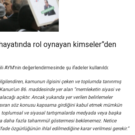
 hayatında rol oynayan kimseler”den
ili AYM’nin değerlendirmesinde şu ifadeler kullanıldı:
lgilendiren, kamunun ilgisini çeken ve toplumda tanınmış
lı Kanun’un 86. maddesinde yer alan “memleketin siyasi ve
acağı açıktır. Ancak yukarıda yer verilen belirlemeler
nhasıran söz konusu kapsama girdiğini kabul etmek mümkün
, toplumsal ve siyasal tartışmalarda medyada veya başka
ına daha fazla tahammül göstermesi beklenemez. Netice
fade özgürlüğünün ihlal edilmediğine karar verilmesi gerekir.”