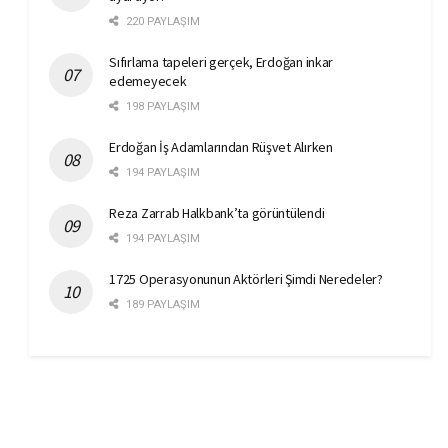
220 PAYLAŞIM
Sıfırlama tapeleri gerçek, Erdoğan inkar
edemeyecek
198 PAYLAŞIM
Erdoğan İş Adamlarından Rüşvet Alırken
194 PAYLAŞIM
Reza Zarrab Halkbank’ta görüntülendi
194 PAYLAŞIM
1725 Operasyonunun Aktörleri Şimdi Neredeler?
189 PAYLAŞIM