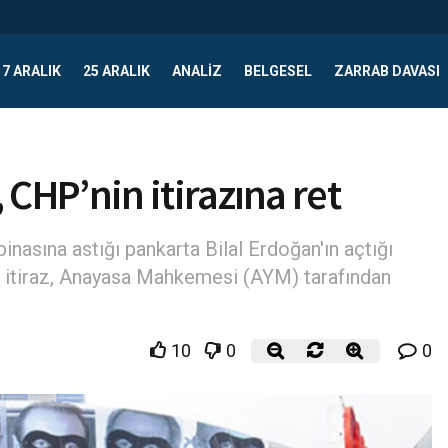
17 ARALIK
25 ARALIK
ANALIZ
BELGESEL
ZARRAB DAVASI
HP’nin itirazına ret
 binasına astığı pankarta Bilal Erdoğan'ın açtığı
ı itiraz, Anayasa Mahkemesi (AYM) tarafından
10
0
0