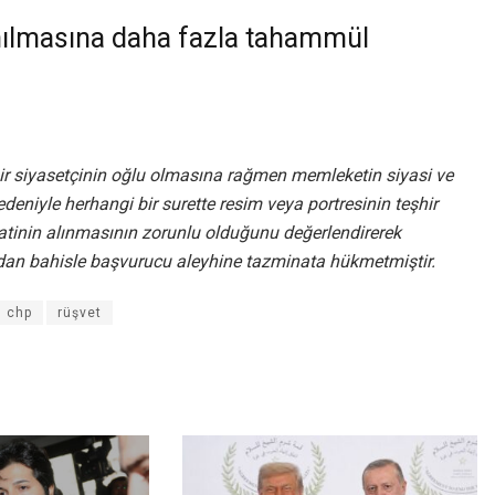
anılmasına daha fazla tahammül
bir siyasetçinin oğlu olmasına rağmen memleketin siyasi ve
niyle herhangi bir surette resim veya portresinin teşhir
tinin alınmasının zorunlu olduğunu değerlendirerek
ndan bahisle başvurucu aleyhine tazminata hükmetmiştir.
chp
rüşvet