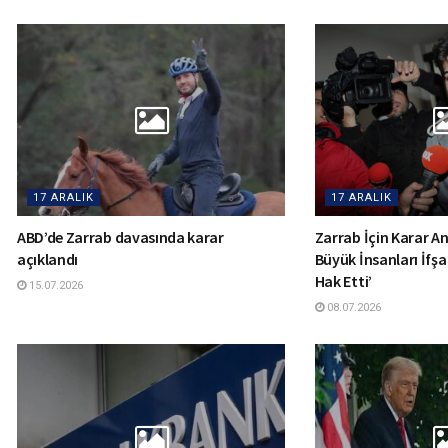
17 ARALIK
17 ARALIK
ABD’de Zarrab davasında karar
Zarrab İçin Karar Anı
açıklandı
Büyük İnsanları İfşa
Hak Etti’
15.07.2026
08.07.2026