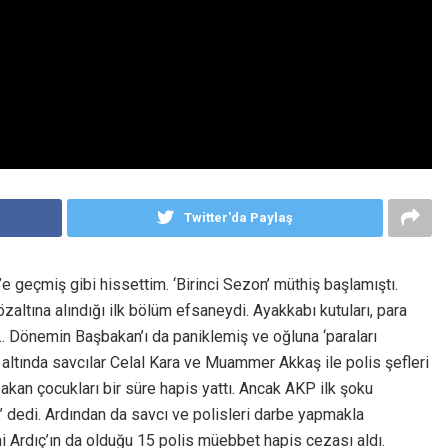
Twitter'da Paylaş
e geçmiş gibi hissettim. ‘Birinci Sezon’ müthiş başlamıştı.
altına alındığı ilk bölüm efsaneydi. Ayakkabı kutuları, para
ı… Dönemin Başbakan’ı da paniklemiş ve oğluna ‘paraları
n altında savcılar Celal Kara ve Muammer Akkaş ile polis şefleri
akan çocukları bir süre hapis yattı. Ancak AKP ilk şoku
j’ dedi. Ardından da savcı ve polisleri darbe yapmakla
i Ardıç’ın da olduğu 15 polis müebbet hapis cezası aldı.