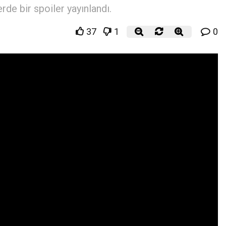
erde bir spoiler yayınlandı.
37
1
0