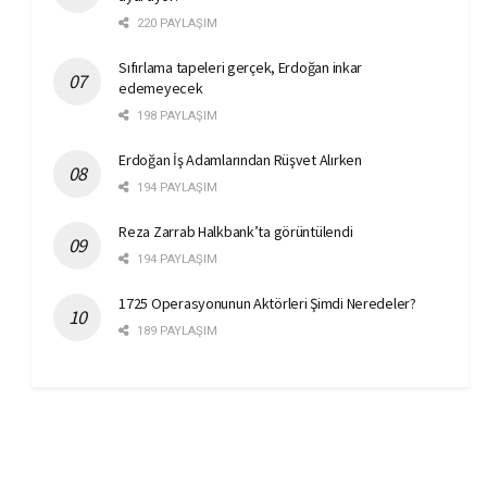
220 PAYLAŞIM
Sıfırlama tapeleri gerçek, Erdoğan inkar
edemeyecek
198 PAYLAŞIM
Erdoğan İş Adamlarından Rüşvet Alırken
194 PAYLAŞIM
Reza Zarrab Halkbank’ta görüntülendi
194 PAYLAŞIM
1725 Operasyonunun Aktörleri Şimdi Neredeler?
189 PAYLAŞIM