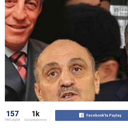
157
1k
Facebook'ta Paylaş
PAYLAŞIM
Görüntülenme