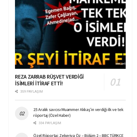
REZA ZARRAB RÜŞVET VERDİĞİ
İSİMLERİ İTİRAF ETTİ!
359 PAYLAŞIM
25 Aralık savcısı Muammer Akkaş’ın verdiği ilk ve tek
röportaj (Özel Haber)
334 PAYLAŞIM
Özel Röportaj: Zekeriya Öz – Bölüm 2 – BBC TÜRKÇE