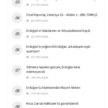
272 PAYLAŞIM
Özel Röportaj: Zekeriya Öz – Bölüm 1 – BBC TÜRKÇE
269 PAYLAŞIM
Erdoğan’ın Yalanlarının ve Yolsuzluklarının Kaydı
226 PAYLAŞIM
Erdoğan’ın yeğeni Ali Erdoğan, arkadaşının eşini
ayartıyor!
220 PAYLAŞIM
Sıfırlama tapeleri gerçek, Erdoğan inkar
edemeyecek
198 PAYLAŞIM
Erdoğan İş Adamlarından Rüşvet Alırken
194 PAYLAŞIM
Reza Zarrab Halkbank’ta görüntülendi