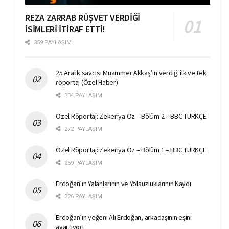
REZA ZARRAB RÜŞVET VERDİĞİ
İSİMLERİ İTİRAF ETTİ!
359 PAYLAŞIM
25 Aralık savcısı Muammer Akkaş’ın verdiği ilk ve tek
röportaj (Özel Haber)
334 PAYLAŞIM
Özel Röportaj: Zekeriya Öz – Bölüm 2 – BBC TÜRKÇE
272 PAYLAŞIM
Özel Röportaj: Zekeriya Öz – Bölüm 1 – BBC TÜRKÇE
269 PAYLAŞIM
Erdoğan’ın Yalanlarının ve Yolsuzluklarının Kaydı
226 PAYLAŞIM
Erdoğan’ın yeğeni Ali Erdoğan, arkadaşının eşini
ayartıyor!