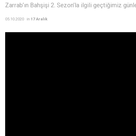
Zarrab’ın Bahşişi 2. Sezon’la ilgili geçtiğimiz günl
05.10.2020
in
17 Aralık