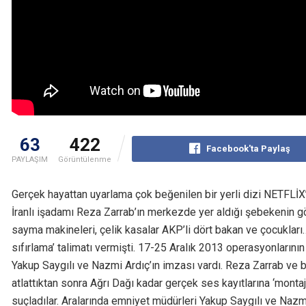
63
422
Facebook'ta Paylaş
PAYLAŞIM
Görüntülenme
Gerçek hayattan uyarlama çok beğenilen bir yerli dizi NETFLİX’
İranlı işadamı Reza Zarrab’ın merkezde yer aldığı şebekenin göz
sayma makineleri, çelik kasalar AKP’li dört bakan ve çocuklar
sıfırlama’ talimatı vermişti. 17-25 Aralık 2013 operasyonlarını
Yakup Saygılı ve Nazmi Ardıç’ın imzası vardı. Reza Zarrab ve b
atlattıktan sonra Ağrı Dağı kadar gerçek ses kayıtlarına ‘monta
suçladılar. Aralarında emniyet müdürleri Yakup Saygılı ve Nazm