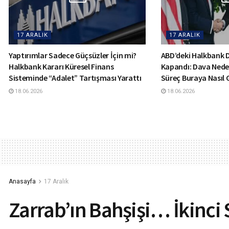
17 ARALIK
17 ARALIK
Yaptırımlar Sadece Güçsüzler İçin mi?
ABD’deki Halkbank
Halkbank Kararı Küresel Finans
Kapandı: Dava Nede
Sisteminde “Adalet” Tartışması Yarattı
Süreç Buraya Nasıl 
18.06.2026
18.06.2026
Anasayfa
17 Aralık
Zarrab’ın Bahşişi… İkinci