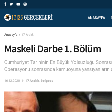
ANASAYFA
Anasayfa
17 Aralık
Maskeli Darbe 1. Bölüm
Cumhuriyet Tarihinin En Büyük Yolsuzluğu Sonrası
Operasyonu sonrasında kamuoyuna yansıyanların de
16.12.2020
in
17 Aralık
,
Belgesel