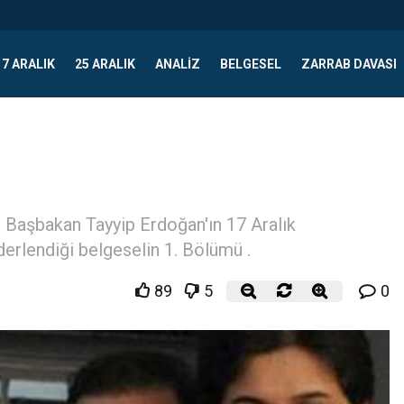
17 ARALIK
25 ARALIK
ANALIZ
BELGESEL
ZARRAB DAVASI
 Başbakan Tayyip Erdoğan'ın 17 Aralık
rlendiği belgeselin 1. Bölümü .
89
5
0