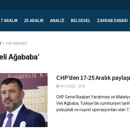
17 ARALIK
25 ARALIK
ANALIZ
BELGESEL
ZARRAB DAVASI
t
Veli Ağababa'
eli Ağababa’
CHP’den 17-25 Aralık paylaş
18.12.2022
0
CHP Genel Başkan Yardımcısı ve Malatya 
Veli Ağbaba, Türkiye'de cumhuriyet tarih
yolsuzluk ve rüşvet operasyonları olan 17