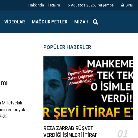
Hakkında
İletişim
6 Ağustos 2026, Perşembe
Giriş
VIDEOLAR
MAĞDURIYETLER
MIZAH
POPÜLER HABERLER
ımı
Milletvekili
inin en büyük
-25 ...
REZA ZARRAB RÜŞVET
VERDİĞİ İSİMLERİ İTİRAF