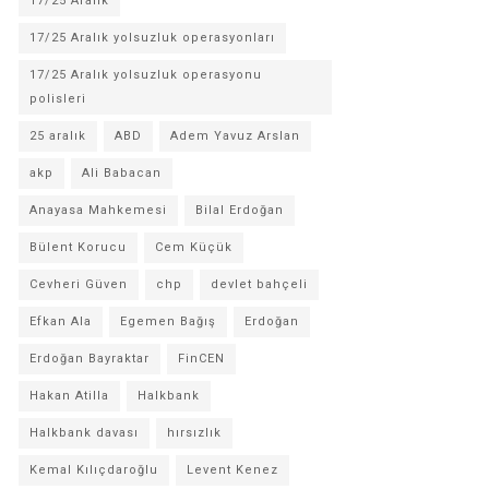
17/25 Aralık
17/25 Aralık yolsuzluk operasyonları
17/25 Aralık yolsuzluk operasyonu
polisleri
25 aralık
ABD
Adem Yavuz Arslan
akp
Ali Babacan
Anayasa Mahkemesi
Bilal Erdoğan
Bülent Korucu
Cem Küçük
Cevheri Güven
chp
devlet bahçeli
Efkan Ala
Egemen Bağış
Erdoğan
Erdoğan Bayraktar
FinCEN
Hakan Atilla
Halkbank
Halkbank davası
hırsızlık
Kemal Kılıçdaroğlu
Levent Kenez