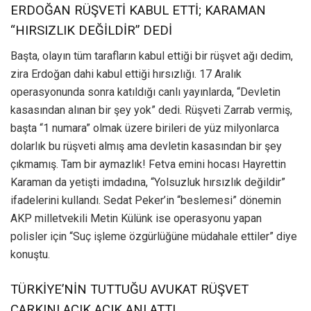
ERDOĞAN RÜŞVETİ KABUL ETTİ; KARAMAN
“HIRSIZLIK DEĞİLDİR” DEDİ
Başta, olayın tüm tarafların kabul ettiği bir rüşvet ağı dedim,
zira Erdoğan dahi kabul ettiği hırsızlığı. 17 Aralık
operasyonunda sonra katıldığı canlı yayınlarda, “Devletin
kasasından alınan bir şey yok” dedi. Rüşveti Zarrab vermiş,
başta “1 numara” olmak üzere birileri de yüz milyonlarca
dolarlık bu rüşveti almış ama devletin kasasından bir şey
çıkmamış. Tam bir aymazlık! Fetva emini hocası Hayrettin
Karaman da yetişti imdadına, “Yolsuzluk hırsızlık değildir”
ifadelerini kullandı. Sedat Peker’in “beslemesi” dönemin
AKP milletvekili Metin Külünk ise operasyonu yapan
polisler için “Suç işleme özgürlüğüne müdahale ettiler” diye
konuştu.
TÜRKİYE’NİN TUTTUĞU AVUKAT RÜŞVET
ÇARKINI AÇIK AÇIK ANLATTI