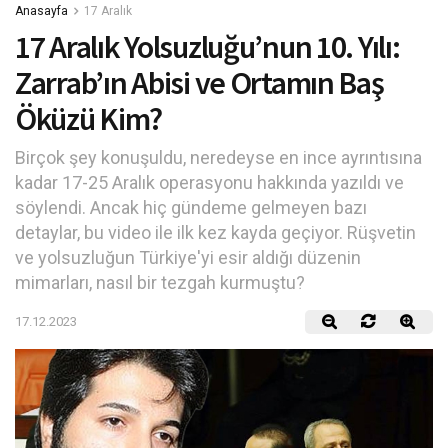
Anasayfa
17 Aralık
17 Aralık Yolsuzluğu’nun 10. Yılı:
Zarrab’ın Abisi ve Ortamın Baş
Öküzü Kim?
Birçok şey konuşuldu, neredeyse en ince ayrıntısına
kadar 17-25 Aralık operasyonu hakkında yazıldı ve
söylendi. Ancak hiç gündeme gelmeyen bazı
detaylar, bu video ile ilk kez kayda geçiyor. Rüşvetin
ve yolsuzluğun Türkiye'yi esir aldığı düzenin
mimarları, nasıl bir tezgah kurmuştu?
17.12.2023