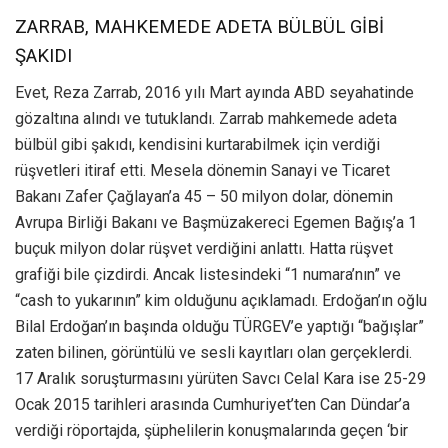
ZARRAB, MAHKEMEDE ADETA BÜLBÜL GİBİ
ŞAKIDI
Evet, Reza Zarrab, 2016 yılı Mart ayında ABD seyahatinde
gözaltına alındı ve tutuklandı. Zarrab mahkemede adeta
bülbül gibi şakıdı, kendisini kurtarabilmek için verdiği
rüşvetleri itiraf etti. Mesela dönemin Sanayi ve Ticaret
Bakanı Zafer Çağlayan’a 45 – 50 milyon dolar, dönemin
Avrupa Birliği Bakanı ve Başmüzakereci Egemen Bağış’a 1
buçuk milyon dolar rüşvet verdiğini anlattı. Hatta rüşvet
grafiği bile çizdirdi. Ancak listesindeki “1 numara’nın” ve
“cash to yukarının” kim olduğunu açıklamadı. Erdoğan’ın oğlu
Bilal Erdoğan’ın başında olduğu TÜRGEV’e yaptığı “bağışlar”
zaten bilinen, görüntülü ve sesli kayıtları olan gerçeklerdi.
17 Aralık soruşturmasını yürüten Savcı Celal Kara ise 25-29
Ocak 2015 tarihleri arasında Cumhuriyet’ten Can Dündar’a
verdiği röportajda, şüphelilerin konuşmalarında geçen ‘bir