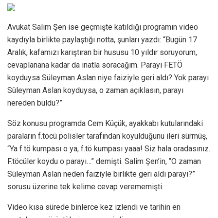
Avukat Salim Şen ise geçmişte katıldığı programın video
kaydıyla birlikte paylaştığı notta, şunları yazdı: “Bugün 17
Aralık, kafamızı karıştıran bir hususu 10 yıldır soruyorum,
cevaplanana kadar da inatla soracağım. Parayı FETÖ
koyduysa Süleyman Aslan niye faiziyle geri aldı? Yok parayı
Süleyman Aslan koyduysa, o zaman açıklasın, parayı
nereden buldu?”
Söz konusu programda Cem Küçük, ayakkabı kutularındaki
paraların f.töcü polisler tarafından koyulduğunu ileri sürmüş,
“Ya f.tö kumpası o ya, f.tö kumpası yaaa! Siz hala oradasınız.
F.töcüler koydu o parayı…” demişti. Salim Şen’in, “O zaman
Süleyman Aslan neden faiziyle birlikte geri aldı parayı?”
sorusu üzerine tek kelime cevap verememişti.
Video kısa sürede binlerce kez izlendi ve tarihin en