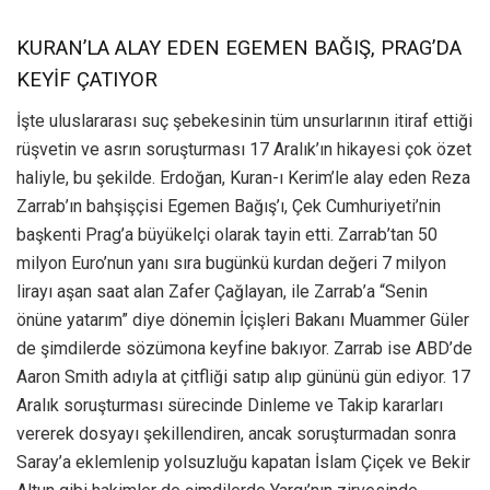
KURAN’LA ALAY EDEN EGEMEN BAĞIŞ, PRAG’DA
KEYİF ÇATIYOR
İşte uluslararası suç şebekesinin tüm unsurlarının itiraf ettiği
rüşvetin ve asrın soruşturması 17 Aralık’ın hikayesi çok özet
haliyle, bu şekilde. Erdoğan, Kuran-ı Kerim’le alay eden Reza
Zarrab’ın bahşişçisi Egemen Bağış’ı, Çek Cumhuriyeti’nin
başkenti Prag’a büyükelçi olarak tayin etti. Zarrab’tan 50
milyon Euro’nun yanı sıra bugünkü kurdan değeri 7 milyon
lirayı aşan saat alan Zafer Çağlayan, ile Zarrab’a “Senin
önüne yatarım” diye dönemin İçişleri Bakanı Muammer Güler
de şimdilerde sözümona keyfine bakıyor. Zarrab ise ABD’de
Aaron Smith adıyla at çitfliği satıp alıp gününü gün ediyor. 17
Aralık soruşturması sürecinde Dinleme ve Takip kararları
vererek dosyayı şekillendiren, ancak soruşturmadan sonra
Saray’a eklemlenip yolsuzluğu kapatan İslam Çiçek ve Bekir