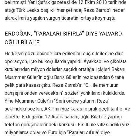
belirtmişti. Yeni Şafak gazetesi de 12 Ekim 2013 tarihinde
attığı Türk Leaks başlıklı manşetinde, Reza Zarrab’ı hedef
alarak İran’a yapılan vurgun ticaretini ortaya koymuştu.
ERDOĞAN, “PARALARI SIFIRLA” DİYE YALVARDI
OĞLU BİLAL’E
Herkesin gözü önünde icra edilen bu suç silsilesine dair
operasyon, işte bu koşullarda yapıldı. Ayakkabı ve çikolata
kutularından milyon dolarlar saçıldı ortalığa. İçişleri Bakanı
Muammer Güler’in oğlu Barış Güler’in rezidasından 6 tane
çelik para kasası çıktı. Reza Zarrab’ın “O… ile memurun
bahşişini önden vereceksin” sözleri yankılandı kulaklarda.
Yine Muammer Güler’in “Seni önüne yatarım Reza”
şeklindeki sözleri, AKP’nin yüz karası olarak geçti tarihe. Ve
elbette, Erdoğan’ın 17 Aralık sabahı, oğlu Bilal ile yaptığı
telefon görüşmelerindeki korkusu. Fısıltı ile villasındaki yüz
milyonlarca dolar ve Euro için “Paraları sıfırla” diye