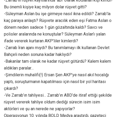
-Zarrab’ın rüşvet kayıtlarında ‘abi’ olarak kodlanan kişi kimdi?
Bu önemli kişiye kaç milyon dolar rüşvet gitti?
-Süleyman Aslan bu işe girmeye nasıl ikna edildi? Zarrab’la
kaç paraya anlaştı? Rüşvete aracılık eden eşi Fatma Aslan o
dönem neden sadece 1 gün gözaltında kaldı? Savcı ve
polisler aralarında ne konuştular? Süleyman Aslan’ı yalan
ifade vererek kurtaran AKP’liler kimlerdi?
-Zarrab İran ajanı mıydı? Bu tanımlamayı ilk kullanan Devlet
Bahçeli neden sonuna kadar haklıydı?
-Bakanlar tam olarak ne kadar rüşvet götürdü? Kalem kalem
aldıkları paralar…
-Şimdilerin muhalifi(!) Ersan Şen AKP’ye nasıl akıl hocalığı
yaptı, soruşturmanın kapatılması için nasıl bir yol haritası
çıkardı?
-Ve Zarrab’ın tahliyesi… Zarrab’ın ABD’de itiraf ettiği şekilde
rüşvet vererek tahliye oldum dediği sürecin isim isim
aktörleri ve şu an nerede ne yapıyorlar?
Operasyonun 10. yılında BOLD Medya araştırdı, gazeteci