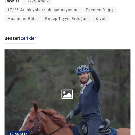
Etiketler:
17/25 Aralık
17/25 Aralık yolsuzluk operasyonları
Egemen Bağış
Muammer Güler
Recep Tayyip Erdoğan
rüivet
Benzer
İçerikler
17 ARALIK