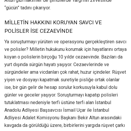
Altun gibi hakimler de şimdilerde Yargı’nın zirvesinde
“gücün” tadını çıkarıyor.
MİLLETİN HAKKINI KORUYAN SAVCI VE
POLİSLER İSE CEZAEVİNDE
Ya soruşturmayı yürüten ve operasyonu gerçekleştiren savcı
ve polisler? Milletin hukukunu korumak için hayatlarını ortaya
koyan o polislerin birçoğu 10 yıldır cezaevinde. Bazıları da
yurt dışında sürgün hayatı yaşıyor. Cezaevlerinde ve
sürgündeler ama vicdanları çok rahat, huzur içindeler. Rüşvet
yiyen ve dosyayı kapatmak suretiyle pisliğe ortak olanlar
ise, bir gün gelir de hesap sorulur korkusuyla kabul dolu
günler ve geceler yaşıyor. Soruşturmayı kapatıp polisleri
tutuklatması nedeniyle terfi üstüne terfi alan İstanbul
Anadolu Adliyesi Başsavcısı İsmail Uçar ile İstanbul
Adliyesi Adalet Komisyonu Başkanı Bekir Altun arasındaki
kavgada da görüldüğü üzere, birbirlerini yargıda rüşvet çarkı