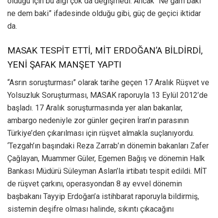
olduğu için bu algı çok da değişmedi. Ancak “Ne gam baki
ne dem baki” ifadesinde olduğu gibi, güç de geçici iktidar
da.
MASAK TESPİT ETTİ, MİT ERDOĞAN’A BİLDİRDİ,
YENİ ŞAFAK MANŞET YAPTI
“Asrın soruşturması” olarak tarihe geçen 17 Aralık Rüşvet ve
Yolsuzluk Soruşturması, MASAK raporuyla 13 Eylül 2012’de
başladı. 17 Aralık soruşturmasında yer alan bakanlar,
ambargo nedeniyle zor günler geçiren İran’ın parasının
Türkiye’den çıkarılması için rüşvet almakla suçlanıyordu.
‘Tezgah’ın başındaki Reza Zarrab’ın dönemin bakanları Zafer
Çağlayan, Muammer Güler, Egemen Bağış ve dönemin Halk
Bankası Müdürü Süleyman Aslan’la irtibatı tespit edildi. MİT
de rüşvet çarkını, operasyondan 8 ay evvel dönemin
başbakanı Tayyip Erdoğan’a istihbarat raporuyla bildirmiş,
sistemin deşifre olması halinde, sıkıntı çıkacağını