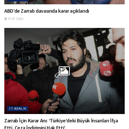
ABD’de Zarrab davasında karar açıklandı
15.07.2026
17 ARALIK
Zarrab İçin Karar Anı: ‘Türkiye’deki Büyük İnsanları İfşa
Etti, Ceza İndirimini Hak Etti’