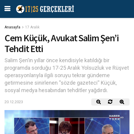
Anasayfa
17 Aralık
Cem Küçük, Avukat Salim Şen’i
Tehdit Etti
Salim Şen’in yıllar önce kendisiyle katıldığı bir
programda sorduğu 17-25 Aralık Yolsuzluk ve Rüşvet
operasyonlarıyla ilgili soruyu tekrar gündeme
getirmesine sinirlenen ''sözde gazeteci'' Küçük,
sosyal medya hesabından tehditler yağdırdı.
20.12.2023