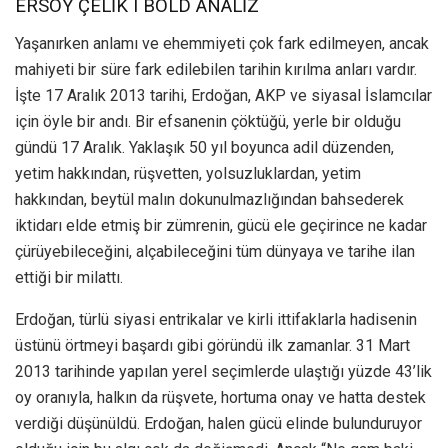
ERSOY ÇELİK I BOLD ANALİZ
Yaşanırken anlamı ve ehemmiyeti çok fark edilmeyen, ancak
mahiyeti bir süre fark edilebilen tarihin kırılma anları vardır.
İşte 17 Aralık 2013 tarihi, Erdoğan, AKP ve siyasal İslamcılar
için öyle bir andı. Bir efsanenin çöktüğü, yerle bir olduğu
gündü 17 Aralık. Yaklaşık 50 yıl boyunca adil düzenden,
yetim hakkından, rüşvetten, yolsuzluklardan, yetim
hakkından, beytül malın dokunulmazlığından bahsederek
iktidarı elde etmiş bir zümrenin, gücü ele geçirince ne kadar
çürüyebileceğini, alçabileceğini tüm dünyaya ve tarihe ilan
ettiği bir milattı.
Erdoğan, türlü siyasi entrikalar ve kirli ittifaklarla hadisenin
üstünü örtmeyi başardı gibi göründü ilk zamanlar. 31 Mart
2013 tarihinde yapılan yerel seçimlerde ulaştığı yüzde 43’lik
oy oranıyla, halkın da rüşvete, hortuma onay ve hatta destek
verdiği düşünüldü. Erdoğan, halen gücü elinde bulunduruyor