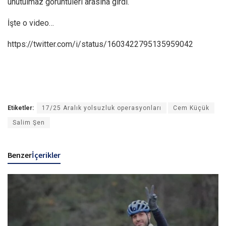
unutulmaz görüntüleri arasına girdi.
İşte o video…
https://twitter.com/i/status/1603422795135959042
Etiketler:
17/25 Aralık yolsuzluk operasyonları
Cem Küçük
Salim Şen
Benzer
İçerikler