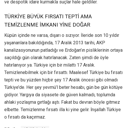
ve despotik idare kurmakla suçlar hale geldiler.
TÜRKİYE BÜYÜK FIRSATI TEPTİ AMA
TEMİZLENME İMKANI YİNE DOĞAR
Küpün içinde ne varsa, dışarı o sızıyor. İleride son 10 yıldır
yaşananlara bakıldığında, 17 Aralık 2013 tarihi, AKP
kanalizasyonunun patladığı ve Erdoğan’ın pisliklerinin ortaya
saçıldığı gün olarak hatırlanacak. Zaten şimdi de öyle
hatırlanıyor ya. Türkiye için bir milattı 17 Aralık.
Temizlenebilmek için bir fırsattı. Maalesef Türkiye bu fırsatı
tepti ve bu yüzden hiçbir şey 17 Aralık öncesi gibi olmadı
Türkiye’de. Her şey yevmü’l beter hesabı, gün be gün kötüye
gidiyor. Yargıya da siyasete de güven kalmadı, toplumda
ahlaki yozlaşma gırtlağı aştı. Fakat bu devran böyle gitmez
elbette. Temizlenme fırsatı illa ki yine gelir. İnşallah Türkiye
o fırsatı da kaçırmaz.