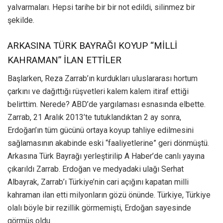
yalvarmaları. Hepsi tarihe bir bir not edildi, silinmez bir
şekilde.
ARKASINA TÜRK BAYRAĞI KOYUP “MİLLİ
KAHRAMAN” İLAN ETTİLER
Başlarken, Reza Zarrab’ın kurdukları uluslararası hortum
çarkını ve dağıttığı rüşvetleri kalem kalem itiraf ettiği
belirttim. Nerede? ABD’de yargılaması esnasında elbette.
Zarrab, 21 Aralık 2013’te tutuklandıktan 2 ay sonra,
Erdoğan’ın tüm gücünü ortaya koyup tahliye edilmesini
sağlamasının akabinde eski “faaliyetlerine” geri dönmüştü.
Arkasına Türk Bayrağı yerleştirilip A Haber’de canlı yayına
çıkarıldı Zarrab. Erdoğan ve medyadaki ulağı Serhat
Albayrak, Zarrab’ı Türkiye’nin cari açığını kapatan milli
kahraman ilan etti milyonların gözü önünde. Türkiye, Türkiye
olalı böyle bir rezillik görmemişti, Erdoğan sayesinde
görmüş oldu.