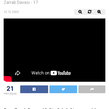
Zarrab Davası - 17
12.12.2020
21
PAYLAŞIM