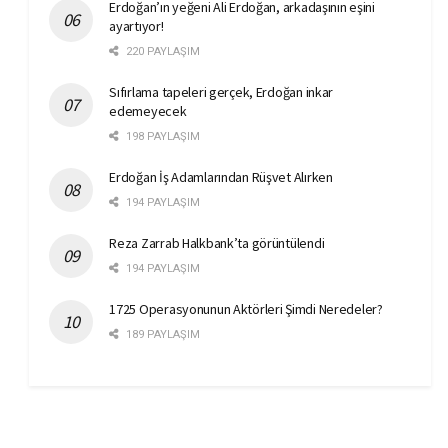
Erdoğan’ın yeğeni Ali Erdoğan, arkadaşının eşini
ayartıyor!
220 PAYLAŞIM
Sıfırlama tapeleri gerçek, Erdoğan inkar
edemeyecek
198 PAYLAŞIM
Erdoğan İş Adamlarından Rüşvet Alırken
194 PAYLAŞIM
Reza Zarrab Halkbank’ta görüntülendi
194 PAYLAŞIM
1725 Operasyonunun Aktörleri Şimdi Neredeler?
189 PAYLAŞIM