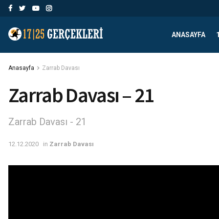
ANASAYFA
Anasayfa
Zarrab Davası
Zarrab Davası – 21
Zarrab Davası - 21
12.12.2020
in
Zarrab Davası