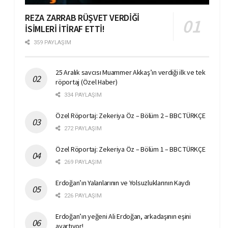
REZA ZARRAB RÜŞVET VERDİĞİ
İSİMLERİ İTİRAF ETTİ!
359 PAYLAŞIM
25 Aralık savcısı Muammer Akkaş’ın verdiği ilk ve tek
röportaj (Özel Haber)
334 PAYLAŞIM
Özel Röportaj: Zekeriya Öz – Bölüm 2 – BBC TÜRKÇE
272 PAYLAŞIM
Özel Röportaj: Zekeriya Öz – Bölüm 1 – BBC TÜRKÇE
269 PAYLAŞIM
Erdoğan’ın Yalanlarının ve Yolsuzluklarının Kaydı
226 PAYLAŞIM
Erdoğan’ın yeğeni Ali Erdoğan, arkadaşının eşini
ayartıyor!