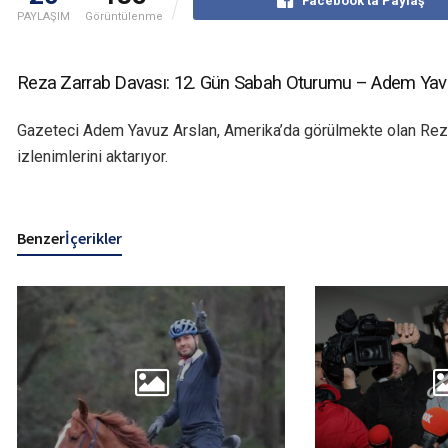
Facebook'ta Paylaş
PAYLAŞIM
Görüntülenme
Reza Zarrab Davası: 12. Gün Sabah Oturumu – Adem Yav
Gazeteci Adem Yavuz Arslan, Amerika’da görülmekte olan Rez
izlenimlerini aktarıyor.
Benzer
İçerikler