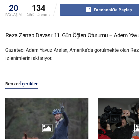
20
134
Facebook'ta Paylaş
PAYLAŞIM
Görüntülenme
Reza Zarrab Davası: 11. Gün Öğlen Oturumu – Adem Yavu
Gazeteci Adem Yavuz Arslan, Amerika’da görülmekte olan Rez
izlenimlerini aktarıyor.
Benzer
İçerikler