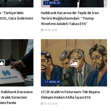
17 ARALIK
: ‘Türkiye’deki
Halkbank Kararına Bir Tepki de İran
 Etti, Ceza İndirimini
Terörü Mağdurlarından: “Trump
Yönetimi Adaleti Takas Etti”
24.06.2026
17 ARALIK
 Halkbank Davasına
17/25 Aralık’ın Faturasını Tek Başına
5 Aralık Sürecinin
Ödeyen Hakan Atilla İsyan Etti
Yeni Perde
24.03.2026