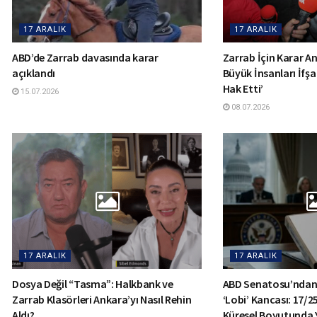
17 ARALIK
17 ARALIK
ABD’de Zarrab davasında karar
Zarrab İçin Karar Anı
açıklandı
Büyük İnsanları İfşa
Hak Etti’
15.07.2026
08.07.2026
17 ARALIK
17 ARALIK
Dosya Değil “Tasma”: Halkbank ve
ABD Senatosu’ndan
Zarrab Klasörleri Ankara’yı Nasıl Rehin
‘Lobi’ Kancası: 17/2
Aldı?
Küresel Boyutunda 