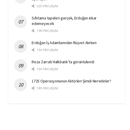
220 PAYLAŞIM
Sıfırlama tapeleri gerçek, Erdoğan inkar
edemeyecek
198 PAYLAŞIM
Erdoğan İş Adamlarından Rüşvet Alırken
194 PAYLAŞIM
Reza Zarrab Halkbank’ta görüntülendi
194 PAYLAŞIM
1725 Operasyonunun Aktörleri Şimdi Neredeler?
189 PAYLAŞIM