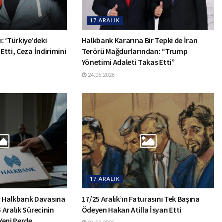
17 ARALIK
: ‘Türkiye’deki
Halkbank Kararına Bir Tepki de İran
 Etti, Ceza İndirimini
Terörü Mağdurlarından: “Trump
Yönetimi Adaleti Takas Etti”
24.06.2026
17 ARALIK
 Halkbank Davasına
17/25 Aralık’ın Faturasını Tek Başına
5 Aralık Sürecinin
Ödeyen Hakan Atilla İsyan Etti
Yeni Perde