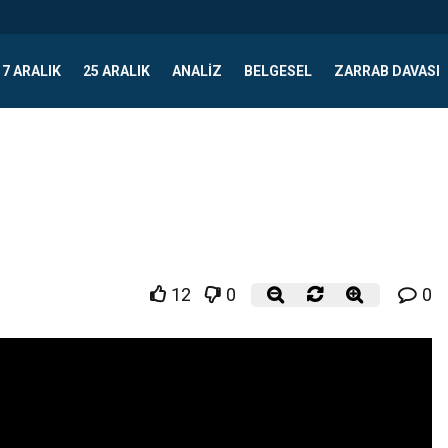
17 ARALIK
25 ARALIK
ANALIZ
BELGESEL
ZARRAB DAVASI
12
0
0