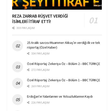
REZA ZARRAB RÜŞVET VERDİĞİ
İSİMLERİ İTİRAF ETTİ!
359 PAYLAŞIM
25 Aralık savcısı Muammer Akkaş’ın verdiği ilk ve tek
röportaj (Özel Haber)
334 PAYLAŞIM
Özel Röportaj: Zekeriya Öz – Bölüm 2 – BBC TÜRKÇE
272 PAYLAŞIM
Özel Röportaj: Zekeriya Öz – Bölüm 1 – BBC TÜRKÇE
269 PAYLAŞIM
Erdoğan’ın Yalanlarının ve Yolsuzluklarının Kaydı
226 PAYLAŞIM