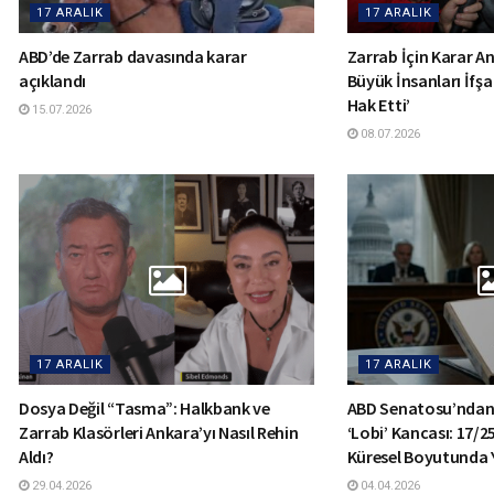
17 ARALIK
17 ARALIK
ABD’de Zarrab davasında karar
Zarrab İçin Karar Anı
açıklandı
Büyük İnsanları İfşa
Hak Etti’
15.07.2026
08.07.2026
17 ARALIK
17 ARALIK
Dosya Değil “Tasma”: Halkbank ve
ABD Senatosu’ndan
Zarrab Klasörleri Ankara’yı Nasıl Rehin
‘Lobi’ Kancası: 17/2
Aldı?
Küresel Boyutunda 
29.04.2026
04.04.2026