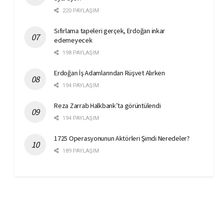
220 PAYLAŞIM
Sıfırlama tapeleri gerçek, Erdoğan inkar
edemeyecek
198 PAYLAŞIM
Erdoğan İş Adamlarından Rüşvet Alırken
194 PAYLAŞIM
Reza Zarrab Halkbank’ta görüntülendi
194 PAYLAŞIM
1725 Operasyonunun Aktörleri Şimdi Neredeler?
189 PAYLAŞIM