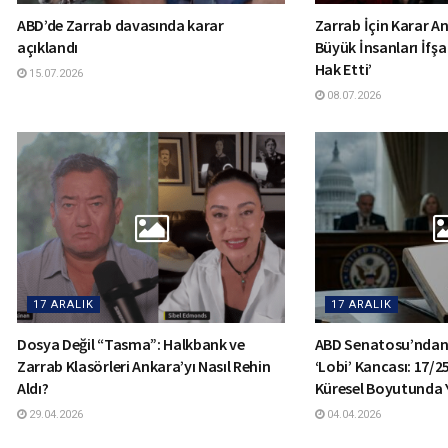
ABD’de Zarrab davasında karar
Zarrab İçin Karar Anı
açıklandı
Büyük İnsanları İfşa
Hak Etti’
15.07.2026
08.07.2026
17 ARALIK
17 ARALIK
Dosya Değil “Tasma”: Halkbank ve
ABD Senatosu’ndan
Zarrab Klasörleri Ankara’yı Nasıl Rehin
‘Lobi’ Kancası: 17/2
Aldı?
Küresel Boyutunda 
29.04.2026
04.04.2026