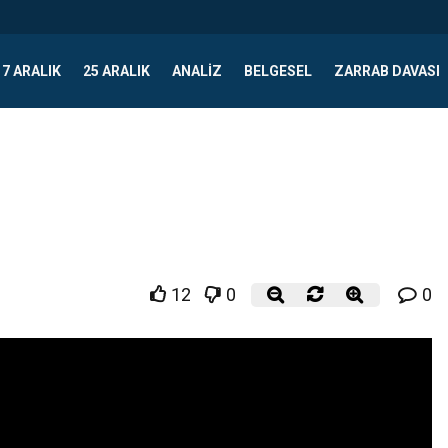
17 ARALIK
25 ARALIK
ANALIZ
BELGESEL
ZARRAB DAVASI
12
0
0