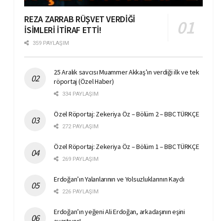
REZA ZARRAB RÜŞVET VERDİĞİ
İSİMLERİ İTİRAF ETTİ!
359 PAYLAŞIM
25 Aralık savcısı Muammer Akkaş’ın verdiği ilk ve tek
röportaj (Özel Haber)
334 PAYLAŞIM
Özel Röportaj: Zekeriya Öz – Bölüm 2 – BBC TÜRKÇE
272 PAYLAŞIM
Özel Röportaj: Zekeriya Öz – Bölüm 1 – BBC TÜRKÇE
269 PAYLAŞIM
Erdoğan’ın Yalanlarının ve Yolsuzluklarının Kaydı
226 PAYLAŞIM
Erdoğan’ın yeğeni Ali Erdoğan, arkadaşının eşini
ayartıyor!