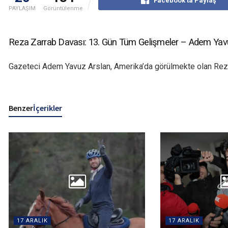
Facebook'ta Paylaş
PAYLAŞIM
Görüntülenme
Reza Zarrab Davası: 13. Gün Tüm Gelişmeler – Adem Yav
Gazeteci Adem Yavuz Arslan, Amerika’da görülmekte olan Reza Z
Benzer
İçerikler
17 ARALIK
17 ARALIK