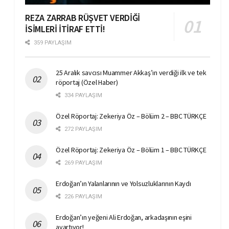
REZA ZARRAB RÜŞVET VERDİĞİ
İSİMLERİ İTİRAF ETTİ!
359 PAYLAŞIM
25 Aralık savcısı Muammer Akkaş’ın verdiği ilk ve tek
röportaj (Özel Haber)
334 PAYLAŞIM
Özel Röportaj: Zekeriya Öz – Bölüm 2 – BBC TÜRKÇE
272 PAYLAŞIM
Özel Röportaj: Zekeriya Öz – Bölüm 1 – BBC TÜRKÇE
269 PAYLAŞIM
Erdoğan’ın Yalanlarının ve Yolsuzluklarının Kaydı
226 PAYLAŞIM
Erdoğan’ın yeğeni Ali Erdoğan, arkadaşının eşini
ayartıyor!