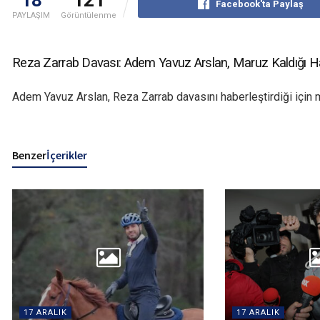
Facebook'ta Paylaş
PAYLAŞIM
Görüntülenme
Reza Zarrab Davası: Adem Yavuz Arslan, Maruz Kaldığı Hak
Adem Yavuz Arslan, Reza Zarrab davasını haberleştirdiği için ma
Benzer
İçerikler
17 ARALIK
17 ARALIK