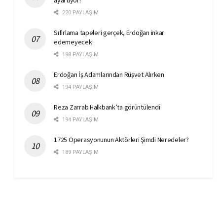
220 PAYLAŞIM
Sıfırlama tapeleri gerçek, Erdoğan inkar
edemeyecek
198 PAYLAŞIM
Erdoğan İş Adamlarından Rüşvet Alırken
194 PAYLAŞIM
Reza Zarrab Halkbank’ta görüntülendi
194 PAYLAŞIM
1725 Operasyonunun Aktörleri Şimdi Neredeler?
189 PAYLAŞIM