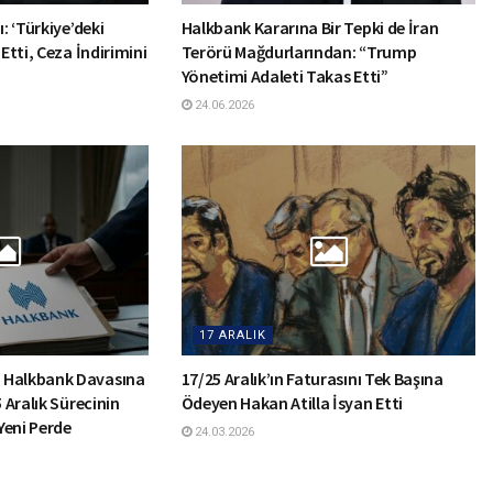
: ‘Türkiye’deki
Halkbank Kararına Bir Tepki de İran
 Etti, Ceza İndirimini
Terörü Mağdurlarından: “Trump
Yönetimi Adaleti Takas Etti”
24.06.2026
17 ARALIK
 Halkbank Davasına
17/25 Aralık’ın Faturasını Tek Başına
5 Aralık Sürecinin
Ödeyen Hakan Atilla İsyan Etti
Yeni Perde
24.03.2026