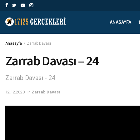
ANASAYFA
Anasayfa
Zarrab Davası
Zarrab Davası – 24
Zarrab Davası - 24
12.12.2020
in
Zarrab Davası