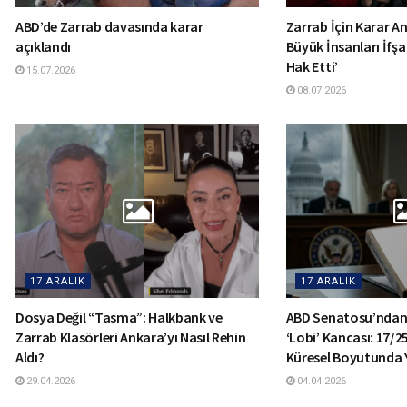
ABD’de Zarrab davasında karar
Zarrab İçin Karar Anı
açıklandı
Büyük İnsanları İfşa
Hak Etti’
15.07.2026
08.07.2026
17 ARALIK
17 ARALIK
Dosya Değil “Tasma”: Halkbank ve
ABD Senatosu’ndan
Zarrab Klasörleri Ankara’yı Nasıl Rehin
‘Lobi’ Kancası: 17/2
Aldı?
Küresel Boyutunda 
29.04.2026
04.04.2026