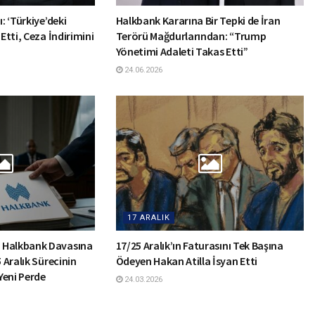
: ‘Türkiye’deki
Halkbank Kararına Bir Tepki de İran
 Etti, Ceza İndirimini
Terörü Mağdurlarından: “Trump
Yönetimi Adaleti Takas Etti”
24.06.2026
17 ARALIK
 Halkbank Davasına
17/25 Aralık’ın Faturasını Tek Başına
5 Aralık Sürecinin
Ödeyen Hakan Atilla İsyan Etti
Yeni Perde
24.03.2026