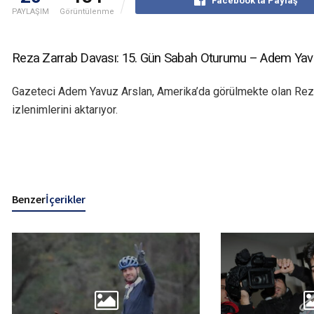
Facebook'ta Paylaş
PAYLAŞIM
Görüntülenme
Reza Zarrab Davası: 15. Gün Sabah Oturumu – Adem Yav
Gazeteci Adem Yavuz Arslan, Amerika’da görülmekte olan Rez
izlenimlerini aktarıyor.
Benzer
İçerikler