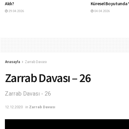
Aldı?
Küresel Boyutunda 
29.04.2026
04.04.2026
Anasayfa
Zarrab Davası
Zarrab Davası – 26
Zarrab Davası - 26
12.12.2020
in
Zarrab Davası