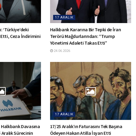
17 ARALIK
: ‘Türkiye’deki
Halkbank Kararına Bir Tepki de İran
 Etti, Ceza İndirimini
Terörü Mağdurlarından: “Trump
Yönetimi Adaleti Takas Etti”
24.06.2026
17 ARALIK
 Halkbank Davasına
17/25 Aralık’ın Faturasını Tek Başına
5 Aralık Sürecinin
Ödeyen Hakan Atilla İsyan Etti