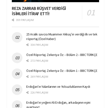
REZA ZARRAB RÜŞVET VERDİĞİ
İSİMLERİ İTİRAF ETTİ!
359 PAYLAŞIM
25 Aralık savcısı Muammer Akkaş’ın verdiği ilk ve tek
röportaj (Özel Haber)
334 PAYLAŞIM
Özel Röportaj: Zekeriya Öz – Bölüm 2 – BBC TÜRKÇE
272 PAYLAŞIM
Özel Röportaj: Zekeriya Öz – Bölüm 1 – BBC TÜRKÇE
269 PAYLAŞIM
Erdoğan’ın Yalanlarının ve Yolsuzluklarının Kaydı
226 PAYLAŞIM
Erdoğan’ın yeğeni Ali Erdoğan, arkadaşının eşini
ayartıyor!