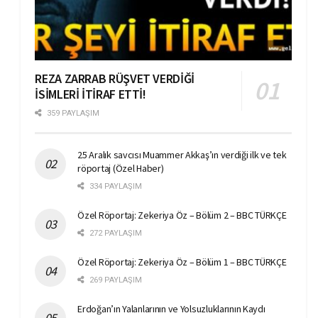
REZA ZARRAB RÜŞVET VERDİĞİ
İSİMLERİ İTİRAF ETTİ!
359 PAYLAŞIM
25 Aralık savcısı Muammer Akkaş’ın verdiği ilk ve tek
röportaj (Özel Haber)
334 PAYLAŞIM
Özel Röportaj: Zekeriya Öz – Bölüm 2 – BBC TÜRKÇE
272 PAYLAŞIM
Özel Röportaj: Zekeriya Öz – Bölüm 1 – BBC TÜRKÇE
269 PAYLAŞIM
Erdoğan’ın Yalanlarının ve Yolsuzluklarının Kaydı