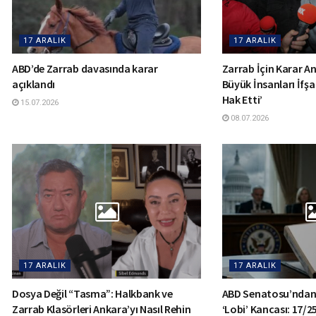
17 ARALIK
17 ARALIK
ABD’de Zarrab davasında karar
Zarrab İçin Karar Anı
açıklandı
Büyük İnsanları İfşa
Hak Etti’
15.07.2026
08.07.2026
17 ARALIK
17 ARALIK
Dosya Değil “Tasma”: Halkbank ve
ABD Senatosu’ndan
Zarrab Klasörleri Ankara’yı Nasıl Rehin
‘Lobi’ Kancası: 17/2