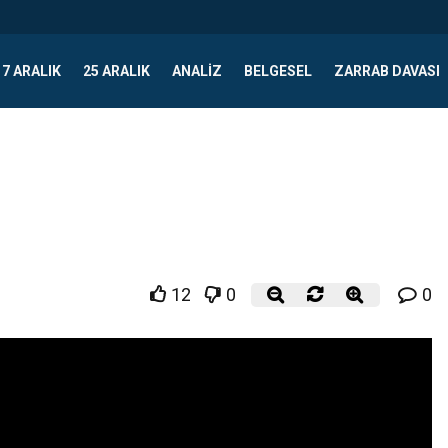
17 ARALIK
25 ARALIK
ANALIZ
BELGESEL
ZARRAB DAVASI
12
0
0