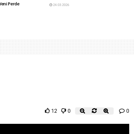
Yeni Perde
24.03.2026
12
0
0