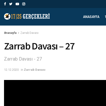
ANASAYFA
Anasayfa
Zarrab Davası
Zarrab Davası – 27
Zarrab Davası - 27
12.12.2020
in
Zarrab Davası