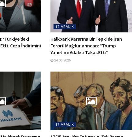
17 ARALIK
: ‘Türkiye’deki
Halkbank Kararına Bir Tepki de İran
 Etti, Ceza İndirimini
Terörü Mağdurlarından: “Trump
Yönetimi Adaleti Takas Etti”
24.06.2026
17 ARALIK
 Halkbank Davasına
17/25 Aralık’ın Faturasını Tek Başına