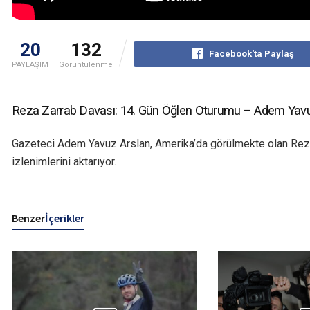
20
132
Facebook'ta Paylaş
PAYLAŞIM
Görüntülenme
Reza Zarrab Davası: 14. Gün Öğlen Oturumu – Adem Yavu
Gazeteci Adem Yavuz Arslan, Amerika’da görülmekte olan Rez
izlenimlerini aktarıyor.
Benzer
İçerikler