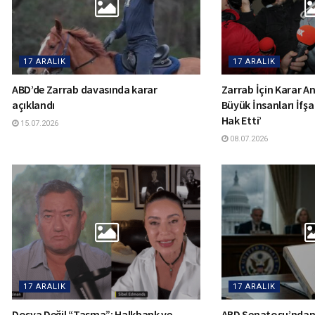
17 ARALIK
17 ARALIK
ABD’de Zarrab davasında karar
Zarrab İçin Karar Anı
açıklandı
Büyük İnsanları İfşa
Hak Etti’
15.07.2026
08.07.2026
17 ARALIK
17 ARALIK
Dosya Değil “Tasma”: Halkbank ve
ABD Senatosu’ndan