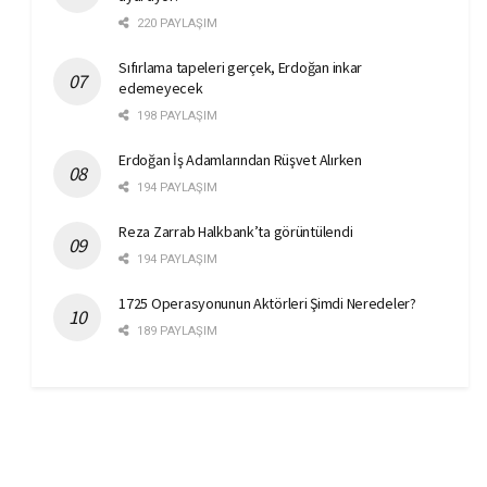
220 PAYLAŞIM
Sıfırlama tapeleri gerçek, Erdoğan inkar
edemeyecek
198 PAYLAŞIM
Erdoğan İş Adamlarından Rüşvet Alırken
194 PAYLAŞIM
Reza Zarrab Halkbank’ta görüntülendi
194 PAYLAŞIM
1725 Operasyonunun Aktörleri Şimdi Neredeler?
189 PAYLAŞIM