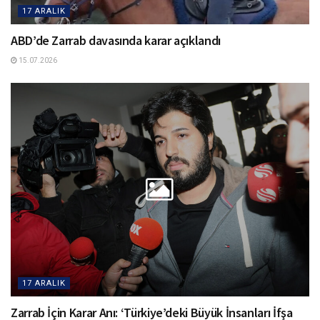
17 ARALIK
ABD’de Zarrab davasında karar açıklandı
15.07.2026
17 ARALIK
Zarrab İçin Karar Anı: ‘Türkiye’deki Büyük İnsanları İfşa