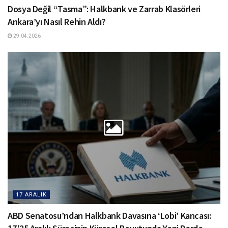
Dosya Değil “Tasma”: Halkbank ve Zarrab Klasörleri
Ankara’yı Nasıl Rehin Aldı?
29.04.2026
17 ARALIK
ABD Senatosu’ndan Halkbank Davasına ‘Lobi’ Kancası: