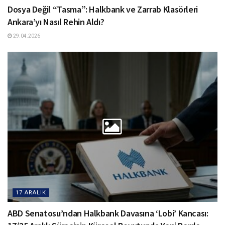
Dosya Değil “Tasma”: Halkbank ve Zarrab Klasörleri
Ankara’yı Nasıl Rehin Aldı?
29.04.2026
17 ARALIK
ABD Senatosu’ndan Halkbank Davasına ‘Lobi’ Kancası: