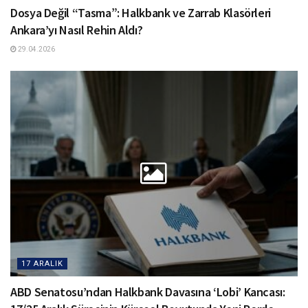
Dosya Değil “Tasma”: Halkbank ve Zarrab Klasörleri
Ankara’yı Nasıl Rehin Aldı?
29.04.2026
17 ARALIK
ABD Senatosu’ndan Halkbank Davasına ‘Lobi’ Kancası: