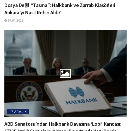
Dosya Değil “Tasma”: Halkbank ve Zarrab Klasörleri
Ankara’yı Nasıl Rehin Aldı?
29.04.2026
17 ARALIK
ABD Senatosu’ndan Halkbank Davasına ‘Lobi’ Kancası: