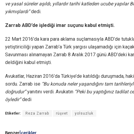
ve yasal süreler aşıldı, yıllardır tarihi katleden ucube yapılar 
yıkmışlardı”
dedi.
Zarrab ABD’de işlediği imar suçunu kabul etmişti.
22 Mart 2016’da kara para aklama suçlamasıyla ABD’de tutukla
yetiştiriciliği yapan Zarrab’a Türk yargısı ulaşamadığı için ka
Savunması alınamayan Zarrab 8 Aralık 2017 günü ABD’deki kar
deldiğini kabul etmişti.
Avukatlar, Haziran 2016’da Türkiye’de katıldığı duruşmada, hakim
sordu. Zarrab ise
“Bu konuda neler yaşandığını tam tarihleri
doğrudur”
yanıtını verdi. Avukatın
“Peki bu yaptığınız tadilat 
öyledir”
dedi
Etiketler:
Reza Zarrab
rüşvet
yolsuzluk
Benzer
İçerikler