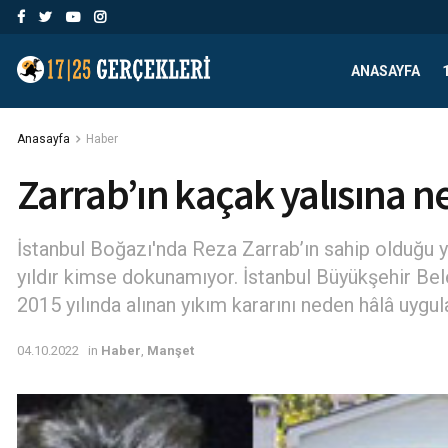
ANASAYFA
Anasayfa
Haber
Zarrab’ın kaçak yalısına
İstanbul Boğazı'nda Reza Zarrab’ın sahip olduğu 
yıldır kimse dokunamıyor. İstanbul Büyükşehir Be
2015 yılında alınan yıkım kararını neden hâlâ uygul
04.10.2022
in
Haber
,
Manşet