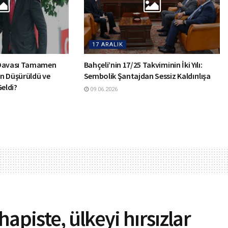
17 ARALIK
 Davası Tamamen
Bahçeli’nin 17/25 Takviminin İki Yılı:
n Düşürüldü ve
Sembolik Şantajdan Sessiz Kaldırılışa
Geldi?
09.06.2026
hapiste, ülkeyi hırsızlar