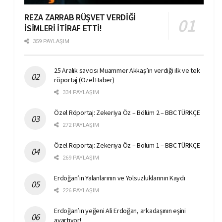
REZA ZARRAB RÜŞVET VERDİĞİ
İSİMLERİ İTİRAF ETTİ!
359 PAYLAŞIM
25 Aralık savcısı Muammer Akkaş’ın verdiği ilk ve tek
röportaj (Özel Haber)
334 PAYLAŞIM
Özel Röportaj: Zekeriya Öz – Bölüm 2 – BBC TÜRKÇE
272 PAYLAŞIM
Özel Röportaj: Zekeriya Öz – Bölüm 1 – BBC TÜRKÇE
269 PAYLAŞIM
Erdoğan’ın Yalanlarının ve Yolsuzluklarının Kaydı
226 PAYLAŞIM
Erdoğan’ın yeğeni Ali Erdoğan, arkadaşının eşini
ayartıyor!