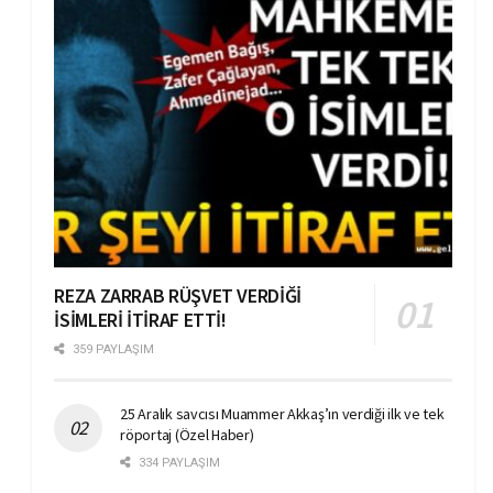
REZA ZARRAB RÜŞVET VERDİĞİ
İSİMLERİ İTİRAF ETTİ!
359 PAYLAŞIM
25 Aralık savcısı Muammer Akkaş’ın verdiği ilk ve tek
röportaj (Özel Haber)
334 PAYLAŞIM