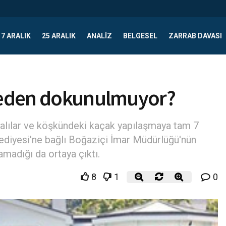
17 ARALIK
25 ARALIK
ANALIZ
BELGESEL
ZARRAB DAVASI
 neden dokunulmuyor?
yalılar ve köşkündeki kaçak yapılaşmaya tam 7
lediyesi'ne bağlı Boğaziçi İmar Müdürlüğü'nün
amadığı da ortaya çıktı.
8
1
0