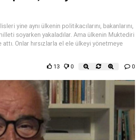
sleri yine aynı ülkenin politikacılarını, bakanlarını,
 milleti soyarken yakaladılar. Ama ülkenin Muktediri
e attı. Onlar hırsızlarla el ele ülkeyi yönetmeye
13
0
0