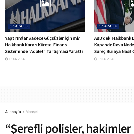
17 ARALIK
17 ARALIK
Yaptırımlar Sadece Güçsüzler İçin mi?
ABD’deki Halkbank
Halkbank Kararı Küresel Finans
Kapandı: Dava Nede
Sisteminde “Adalet” Tartışması Yarattı
Süreç Buraya Nasıl 
18.06.2026
18.06.2026
Anasayfa
Manşet
“Şerefli polisler, hakimler 