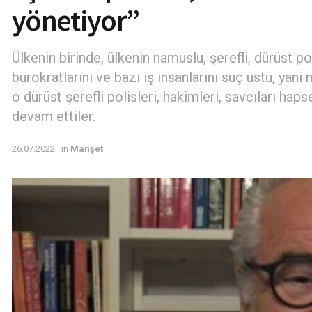
yönetiyor”
Ülkenin birinde, ülkenin namuslu, şerefli, dürüst poli
bürokratlarını ve bazı iş insanlarını suç üstü, yani
o dürüst şerefli polisleri, hakimleri, savcıları haps
devam ettiler.
26.07.2022
in
Manşet