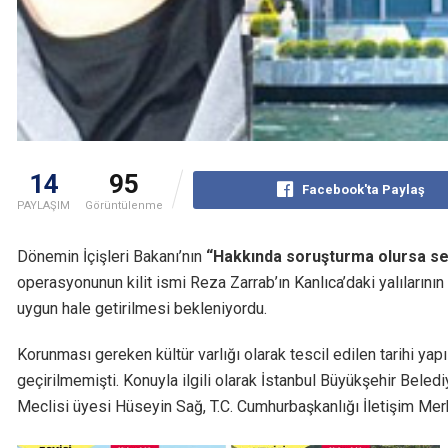
14
95
Facebook'ta Paylaş
PAYLAŞIM
Görüntülenme
Dönemin İçişleri Bakanı’nın
“Hakkında soruşturma olursa se
operasyonunun kilit ismi Reza Zarrab’ın Kanlıca’daki yalılarını
uygun hale getirilmesi bekleniyordu.
Korunması gereken kültür varlığı olarak tescil edilen tarihi yapıl
geçirilmemişti. Konuyla ilgili olarak İstanbul Büyükşehir Bele
Meclisi üyesi Hüseyin Sağ, T.C. Cumhurbaşkanlığı İletişim Merk