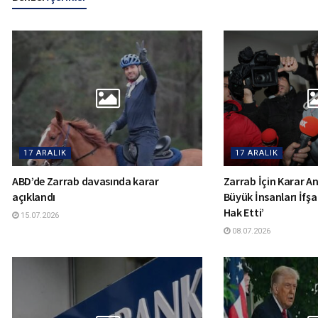
17 ARALIK
17 ARALIK
ABD’de Zarrab davasında karar
Zarrab İçin Karar Anı
açıklandı
Büyük İnsanları İfşa
Hak Etti’
15.07.2026
08.07.2026