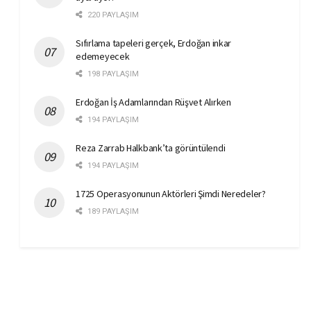
220 PAYLAŞIM
Sıfırlama tapeleri gerçek, Erdoğan inkar
edemeyecek
198 PAYLAŞIM
Erdoğan İş Adamlarından Rüşvet Alırken
194 PAYLAŞIM
Reza Zarrab Halkbank’ta görüntülendi
194 PAYLAŞIM
1725 Operasyonunun Aktörleri Şimdi Neredeler?
189 PAYLAŞIM