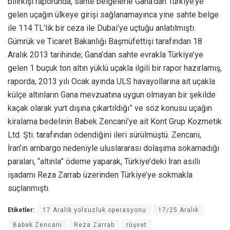
bilirkişi raporunda, sahte belgelerle Gana’dan Türkiye’ye
gelen uçağın ülkeye girişi sağlanamayınca yine sahte belge
ile 114 TL’lik bir ceza ile Dubai’ye uçtuğu anlatılmıştı.
Gümrük ve Ticaret Bakanlığı Başmüfettişi tarafından 18
Aralık 2013 tarihinde; Gana’dan sahte evrakla Türkiye’ye
gelen 1 buçuk ton altın yüklü uçakla ilgili bir rapor hazırlamış,
raporda, 2013 yılı Ocak ayında ULS havayollarına ait uçakla
külçe altınların Gana mevzuatına uygun olmayan bir şekilde
kaçak olarak yurt dışına çıkartıldığı” ve söz konusu uçağın
kiralama bedelinin Babek Zencani’ye ait Kont Grup Kozmetik
Ltd. Şti. tarafından ödendiğini ileri sürülmüştü. Zencani,
İran’ın ambargo nedeniyle uluslararası dolaşıma sokamadığı
paraları, “altınla” ödeme yaparak, Türkiye’deki İran asıllı
işadamı Reza Zarrab üzerinden Türkiye’ye sokmakla
suçlanmıştı.
Etiketler:
17 Aralık yolsuzluk operasyonu
17/25 Aralık
Babek Zencani
Reza Zarrab
rüşvet