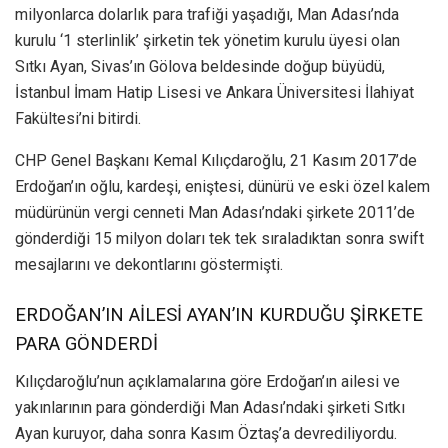
milyonlarca dolarlık para trafiği yaşadığı, Man Adası’nda
kurulu ‘1 sterlinlik’ şirketin tek yönetim kurulu üyesi olan
Sıtkı Ayan, Sivas’ın Gölova beldesinde doğup büyüdü,
İstanbul İmam Hatip Lisesi ve Ankara Üniversitesi İlahiyat
Fakültesi’ni bitirdi.
CHP Genel Başkanı Kemal Kılıçdaroğlu, 21 Kasım 2017’de
Erdoğan’ın oğlu, kardeşi, eniştesi, dünürü ve eski özel kalem
müdürünün vergi cenneti Man Adası’ndaki şirkete 2011’de
gönderdiği 15 milyon doları tek tek sıraladıktan sonra swift
mesajlarını ve dekontlarını göstermişti.
ERDOĞAN’IN AİLESİ AYAN’IN KURDUĞU ŞİRKETE
PARA GÖNDERDİ
Kılıçdaroğlu’nun açıklamalarına göre Erdoğan’ın ailesi ve
yakınlarının para gönderdiği Man Adası’ndaki şirketi Sıtkı
Ayan kuruyor, daha sonra Kasım Öztaş’a devrediliyordu.