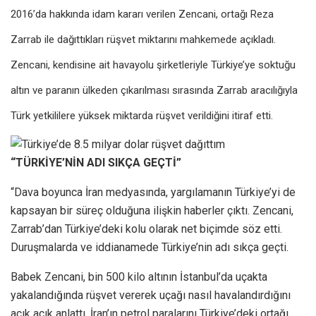
2016’da hakkında idam kararı verilen Zencani, ortağı Reza
Zarrab ile dağıttıkları rüşvet miktarını mahkemede açıkladı.
Zencani, kendisine ait havayolu şirketleriyle Türkiye’ye soktuğu
altın ve paranın ülkeden çıkarılması sırasında Zarrab aracılığıyla
Türk yetkililere yüksek miktarda rüşvet verildiğini itiraf etti.
“TÜRKİYE’NİN ADI SIKÇA GEÇTİ”
“Dava boyunca İran medyasında, yargılamanın Türkiye’yi de
kapsayan bir süreç olduğuna ilişkin haberler çıktı. Zencani,
Zarrab’dan Türkiye’deki kolu olarak net biçimde söz etti.
Duruşmalarda ve iddianamede Türkiye’nin adı sıkça geçti.
Babek Zencani, bin 500 kilo altının İstanbul’da uçakta
yakalandığında rüşvet vererek uçağı nasıl havalandırdığını
açık açık anlattı. İran’ın petrol paralarını Türkiye’deki ortağı