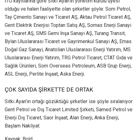
İTO kayıtlarına göre Sıtkı Ayan’ın yönetim kurulu üyesi
olduğu ve halen faaliyette olan şirketler şöyle: Som Petrol,
Tay Çimento Sanayi ve Ticaret AŞ, Aktau Petrol Ticaret AŞ,
Gent Elektrik Enerjisi Toptan Satış AŞ, Somas Enerji Sanayi
ve Ticaret AŞ, SMS Gemi İnşa Sanayi AŞ, Turang Transit,
Bylan Uluslararası Ticaret ve Gayrimenkul Sanayi AŞ, Emas
Doğal Gaz Sanayi, Anatolian Uluslararası Enerji Yatırım, MS
Uluslararası Enerji Yatırım, TRG Petrol Ticaret, CTAT Gıda ve
Sağlık Ürünleri, Som Overseas Petroleum, ASB Grup Enerji,
ASL Enerji, Perlite İnşaat, Aska Enerji.
ÇOK SAYIDA ŞİRKETTE DE ORTAK
Sıtkı Ayan’ın ortağı gözüktüğü şirketler ise şöyle sıralanıyor:
Gent Petrol ve Dış Ticaret Limited Şirketi, Samed Petrol ve
Enerji Dış Ticaret, Saor İnşaat, Alan Enerji, Anka Enerji,
Başlam Nakliyat.
Kaynak: Bold