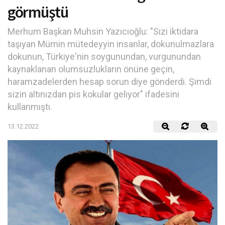
görmüştü
Merhum Başkan Muhsin Yazıcıoğlu: "Sizi iktidara
taşıyan Mümin mütedeyyin insanlar, dokunulmazlara
dokunun, Türkiye'nin soygunundan, vurgunundan
kaynaklanan olumsuzlukların önüne geçin,
haramzadelerden hesap sorun diye gönderdi. Şimdi
sizin altınızdan pis kokular geliyor" ifadesini
kullanmıştı.
13.12.2022