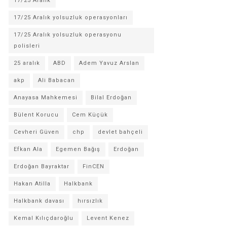
17/25 Aralık
17/25 Aralık yolsuzluk operasyonları
17/25 Aralık yolsuzluk operasyonu
polisleri
25 aralık
ABD
Adem Yavuz Arslan
akp
Ali Babacan
Anayasa Mahkemesi
Bilal Erdoğan
Bülent Korucu
Cem Küçük
Cevheri Güven
chp
devlet bahçeli
Efkan Ala
Egemen Bağış
Erdoğan
Erdoğan Bayraktar
FinCEN
Hakan Atilla
Halkbank
Halkbank davası
hırsızlık
Kemal Kılıçdaroğlu
Levent Kenez