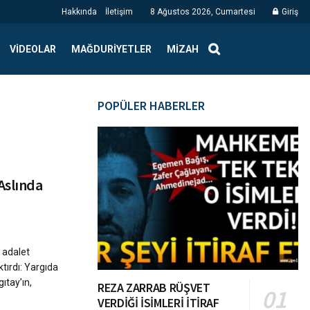
Hakkında
İletişim
8 Ağustos 2026, Cumartesi
Giriş
VIDEOLAR
MAĞDURIYETLER
MIZAH
POPÜLER HABERLER
Aslında
 adalet
tırdı: Yargıda
ıtay’ın,
REZA ZARRAB RÜŞVET
VERDİĞİ İSİMLERİ İTİRAF