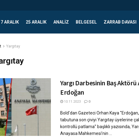
17 ARALIK
25 ARALIK
ANALIZ
BELGESEL
ZARRAB DAVASI
t
Yargıtay
argıtay
Yargı Darbesinin Baş Aktörü 
Erdoğan
10.11.2023
0
Bold'dan Gazeteci Orhan Kaya ''Erdoğan,
tabutuna son çiviyi Yargıtay üyelerine çak
kontrollü patlama'' başlıklı yazısında, Yarg
Anayasa Mahkemesi’nin ...