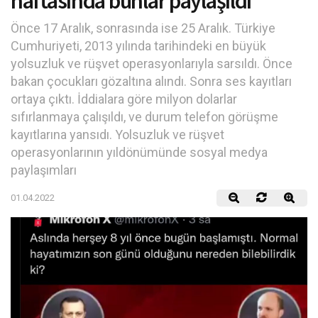
haftasında bunlar paylaşıldı
Önce 17 Aralık, sonrasında ise 25 Aralık. Türkiye
Cumhuriyeti, 2013 yılında tarihindeki en büyük
yolsuzluk ve rüşvet operasyonlarıyla sarsıldı. Önce
bakan çocukları gözaltına alındı. Sonra ses kayıtları
ortaya çıktı. İddialara göre milyon dolarlar
sıfırlanmaya çalışıldı, ve durum telefon görüşme
kayıtlarına yansıdı. Yolsuzluk ve rüşvet
operasyonlarının yıldönümünde sosyal medya
paylaşımları
01.04.2022