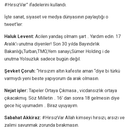
#HırsızVar” ifadelerini kullandı.
İşte sanat, siyaset ve medya dünyasının paylaştığı o
tweet’ler:
Haluk Levent:
Acilen yandaş olmam şart .. Yardım edin. 17
Aralık’ı unutma diyenler! Son 30 yılda Bayındırlık
Bakanlığı,Turban,TMO,Yem sanayi,Sümer Holding i de
unutma Yolsuzluk sadece bugün değil.
Şevket Çoruh:
“Hırsızım altın kafeste aman “diye bi türkü
varmıydı yeni beste yapıyorum da arak olmasın.
Nejat işler:
Tapeler Ortaya Çıkmasa , vicdansızlık ortaya
çıkacakmış. Söz Milletin .. 16’ dan sonra 18 gelmesin diye
gece hiç uyumadım .. Biraz uyuyayım.
Sabahat Akkiraz:
#HırsızVar Allah kimseyi hırsızı, arsızı ve
zalimi savunmak zorunda bırakmasın.