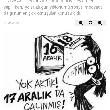
‘17/25 Aralık Yolsuzluk Haftası’ adıyla eylemler
yapılırken, yolsuzluğun yıldönümü sosyal medyada
da günün en çok konuşulan konusu oldu.
10.04.2022