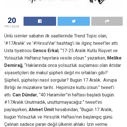
20
PAYLAŞIM
Ünlü isimler sabahın ilk saatlerinde Trend Topic olan,
‘#17Aralık’ ve ‘#HırsızVar’ hashtag’i ile ilginç tweet’ler attı.
Usta tiyatrocu
Genco Erkal
, “17-25 Aralık Kutlu Rüşvet ve
Yolsuzluk Haftanız hayırlara vesile olsun.” yazarken,
Melike
Demirağ
, “Haklarında onca yolsuzluk suçlaması olan iktidar
siyasetçileri de makul şüpheli değil mi ortakları gibi?
Şüpheli, şüpheliyi nasıl sorgular? Bugün 17 Aralık.. Avrupa
Birliği ile müzakere tarihi.. Hepimize kutlu olsun.” tweet’i
attı.
Can Dündar
, “40 Haramiler”in haftası başladı bugün.
#17Aralık Unutmadık, unutturmayacağız.” tweet’ini
paylaşırken,
Ahmet Ümit
hesabından, “Bugün 17 Aralık,
bugün Yolsuzluk ve Hırsızlık Haftası’nın başlangıç günü.
Çalınan sadece paran değil ülkenin ahlakı. İzin verme.