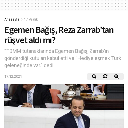
Anasayfa
17 Aralık
Egemen Bağış, Reza Zarrab’tan
rüşvet aldı mı?
“TBMM tutanaklarında Egemen Bağış, Zarrab’ın
gönderdiği kutuları kabul etti ve “Hediyeleşmek Türk
geleneğinde var.” dedi.
17.12.2021