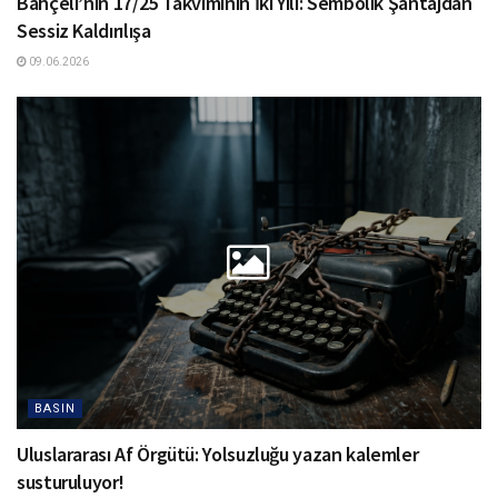
Bahçeli’nin 17/25 Takviminin İki Yılı: Sembolik Şantajdan
Sessiz Kaldırılışa
09.06.2026
BASIN
Uluslararası Af Örgütü: Yolsuzluğu yazan kalemler
susturuluyor!