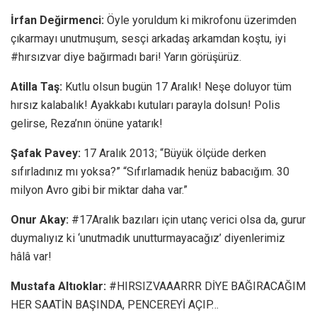
İrfan Değirmenci:
Öyle yoruldum ki mikrofonu üzerimden
çıkarmayı unutmuşum, sesçi arkadaş arkamdan koştu, iyi
#hırsızvar diye bağırmadı bari! Yarın görüşürüz.
Atilla Taş:
Kutlu olsun bugün 17 Aralık! Neşe doluyor tüm
hırsız kalabalık! Ayakkabı kutuları parayla dolsun! Polis
gelirse, Reza’nın önüne yatarık!
Şafak Pavey:
17 Aralık 2013; “Büyük ölçüde derken
sıfırladınız mı yoksa?” “Sıfırlamadık henüz babacığım. 30
milyon Avro gibi bir miktar daha var.”
Onur Akay:
#17Aralık bazıları için utanç verici olsa da, gurur
duymalıyız ki ‘unutmadık unutturmayacağız’ diyenlerimiz
hâlâ var!
Mustafa Altıoklar:
#HIRSIZVAAARRR DİYE BAĞIRACAĞIM
HER SAATİN BAŞINDA, PENCEREYİ AÇIP…