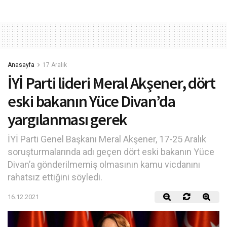
Anasayfa
17 Aralık
İYİ Parti lideri Meral Akşener, dört
eski bakanın Yüce Divan’da
yargılanması gerek
İYİ Parti Genel Başkanı Meral Akşener, 17-25 Aralık
soruşturmalarında adı geçen dört eski bakanın Yüce
Divan’a gönderilmemiş olmasının kamu vicdanını
rahatsız ettiğini söyledi.
16.12.2021