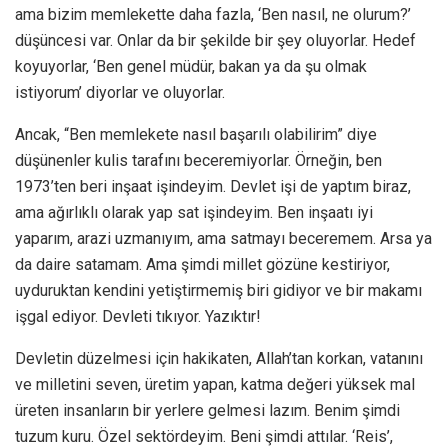
ama bizim memlekette daha fazla, ‘Ben nasıl, ne olurum?’
düşüncesi var. Onlar da bir şekilde bir şey oluyorlar. Hedef
koyuyorlar, ‘Ben genel müdür, bakan ya da şu olmak
istiyorum’ diyorlar ve oluyorlar.
Ancak, “Ben memlekete nasıl başarılı olabilirim” diye
düşünenler kulis tarafını beceremiyorlar. Örneğin, ben
1973’ten beri inşaat işindeyim. Devlet işi de yaptım biraz,
ama ağırlıklı olarak yap sat işindeyim. Ben inşaatı iyi
yaparım, arazi uzmanıyım, ama satmayı beceremem. Arsa ya
da daire satamam. Ama şimdi millet gözüne kestiriyor,
uyduruktan kendini yetiştirmemiş biri gidiyor ve bir makamı
işgal ediyor. Devleti tıkıyor. Yazıktır!
Devletin düzelmesi için hakikaten, Allah’tan korkan, vatanını
ve milletini seven, üretim yapan, katma değeri yüksek mal
üreten insanların bir yerlere gelmesi lazım. Benim şimdi
tuzum kuru. Özel sektördeyim. Beni şimdi attılar. ‘Reis’,