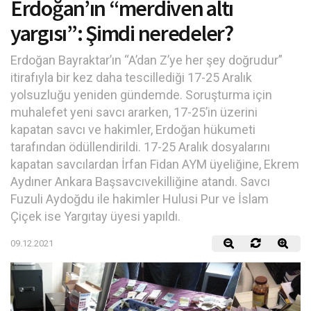
Erdoğan’ın “merdiven altı
yargısı”: Şimdi neredeler?
Erdoğan Bayraktar’ın “A’dan Z’ye her şey doğrudur”
itirafıyla bir kez daha tescillediği 17-25 Aralık
yolsuzluğu yeniden gündemde. Soruşturma için
muhalefet yeni savcı ararken, 17-25’in üzerini
kapatan savcı ve hakimler, Erdoğan hükumeti
tarafından ödüllendirildi. 17-25 Aralık dosyalarını
kapatan savcılardan İrfan Fidan AYM üyeliğine, Ekrem
Aydıner Ankara Başsavcıvekilliğine atandı. Savcı
Fuzuli Aydoğdu ile hakimler Hulusi Pur ve İslam
Çiçek ise Yargıtay üyesi yapıldı.
09.12.2021