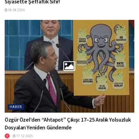
Siyasette Şeffaflık Sıfır!
04.04.2026
HABER
Özgür Özel’den “Ahtapot” Çıkışı: 17–25 Aralık Yolsuzluk
Dosyaları Yeniden Gündemde
17.12.2025