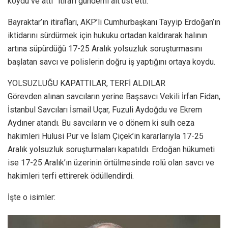
koydu ve attı” itirafı gündemi alt üst etti.
Bayraktar’ın itirafları, AKP’li Cumhurbaşkanı Tayyip Erdoğan’ın
iktidarını sürdürmek için hukuku ortadan kaldırarak halının
artına süpürdüğü 17-25 Aralık yolsuzluk soruşturmasını
başlatan savcı ve polislerin doğru iş yaptığını ortaya koydu.
YOLSUZLUĞU KAPATTILAR, TERFİ ALDILAR
Görevden alınan savcıların yerine Başsavcı Vekili İrfan Fidan,
İstanbul Savcıları İsmail Uçar, Fuzuli Aydoğdu ve Ekrem
Aydıner atandı. Bu savcıların ve o dönem ki sulh ceza
hakimleri Hulusi Pur ve İslam Çiçek’in kararlarıyla 17-25
Aralık yolsuzluk soruşturmaları kapatıldı. Erdoğan hükumeti
ise 17-25 Aralık’ın üzerinin örtülmesinde rolü olan savcı ve
hakimleri terfi ettirerek ödüllendirdi.
İşte o isimler: