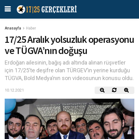
Anasayfa
Haber
17/25 Aralık yolsuzluk operasyonu
ve TÜGVA’nın doğuşu
Erdoğan ailesinin, bağış adı altında alınan rüşvetler
için 17/25’te deşifre olan TÜRGEV’in yerine kurduğu
TÜGVA, Bold Medya’nın son videosunun konusu oldu.
10.12.2021