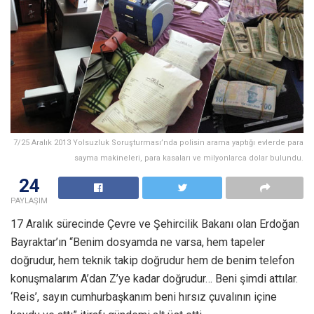
7/25 Aralık 2013 Yolsuzluk Soruşturması’nda polisin arama yaptığı evlerde para
sayma makineleri, para kasaları ve milyonlarca dolar bulundu.
24
PAYLAŞIM
17 Aralık sürecinde Çevre ve Şehircilik Bakanı olan Erdoğan
Bayraktar’ın “Benim dosyamda ne varsa, hem tapeler
doğrudur, hem teknik takip doğrudur hem de benim telefon
konuşmalarım A’dan Z’ye kadar doğrudur… Beni şimdi attılar.
‘Reis’, sayın cumhurbaşkanım beni hırsız çuvalının içine