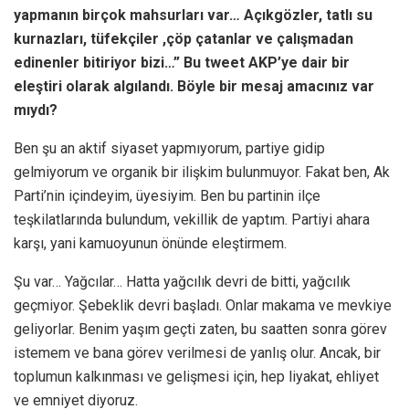
yapmanın birçok mahsurları var… Açıkgözler, tatlı su
kurnazları, tüfekçiler ,çöp çatanlar ve çalışmadan
edinenler bitiriyor bizi…” Bu tweet AKP’ye dair bir
eleştiri olarak algılandı. Böyle bir mesaj amacınız var
mıydı?
Ben şu an aktif siyaset yapmıyorum, partiye gidip
gelmiyorum ve organik bir ilişkim bulunmuyor. Fakat ben, Ak
Parti’nin içindeyim, üyesiyim. Ben bu partinin ilçe
teşkilatlarında bulundum, vekillik de yaptım. Partiyi ahara
karşı, yani kamuoyunun önünde eleştirmem.
Şu var… Yağcılar… Hatta yağcılık devri de bitti, yağcılık
geçmiyor. Şebeklik devri başladı. Onlar makama ve mevkiye
geliyorlar. Benim yaşım geçti zaten, bu saatten sonra görev
istemem ve bana görev verilmesi de yanlış olur. Ancak, bir
toplumun kalkınması ve gelişmesi için, hep liyakat, ehliyet
ve emniyet diyoruz.