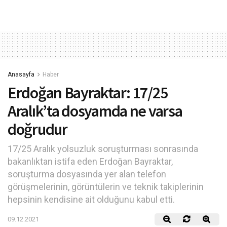
Anasayfa
Haber
Erdoğan Bayraktar: 17/25
Aralık’ta dosyamda ne varsa
doğrudur
17/25 Aralık yolsuzluk soruşturması sonrasında
bakanlıktan istifa eden Erdoğan Bayraktar,
soruşturma dosyasında yer alan telefon
görüşmelerinin, görüntülerin ve teknik takiplerinin
hepsinin kendisine ait olduğunu kabul etti.
09.12.2021